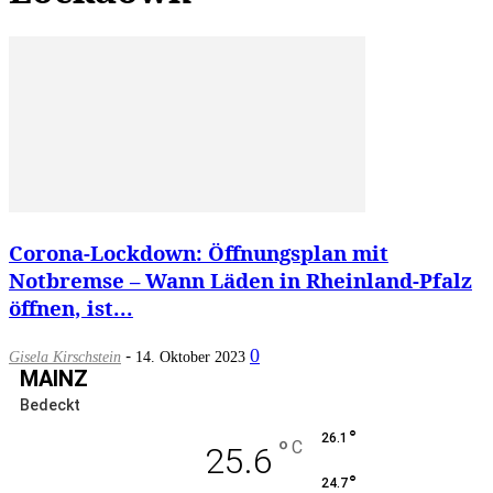
Corona-Lockdown: Öffnungsplan mit
Notbremse – Wann Läden in Rheinland-Pfalz
öffnen, ist...
-
0
Gisela Kirschstein
14. Oktober 2023
MAINZ
Bedeckt
°
26.1
°
C
25.6
°
24.7