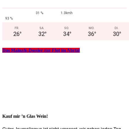
31 %
1.3kmh
93 %
FR.
SA.
SO.
MO.
DI.
26
°
32
°
34
°
36
°
30
°
Das Mainz&-Dossier zur Flut im Ahrtal
Kauf mir ’n Glas Wein!
Guter Journalismus ist nicht umsonst, wir geben jeden Tag