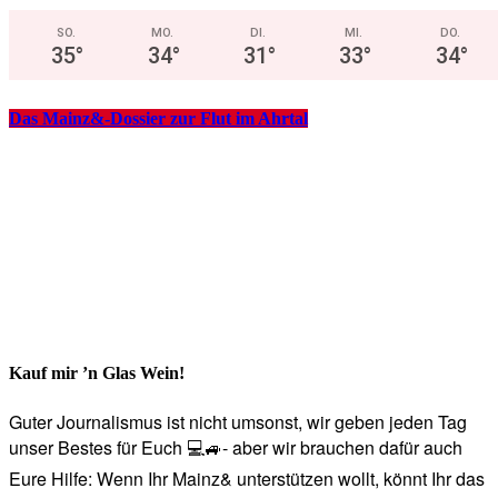
SO.
MO.
DI.
MI.
DO.
35
°
34
°
31
°
33
°
34
°
Das Mainz&-Dossier zur Flut im Ahrtal
Kauf mir ’n Glas Wein!
Guter Journalismus ist nicht umsonst, wir geben jeden Tag
unser Bestes für Euch 💻🚙- aber wir brauchen dafür auch
Eure Hilfe: Wenn Ihr Mainz& unterstützen wollt, könnt Ihr das