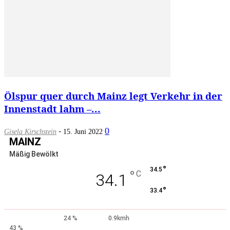
Ölspur quer durch Mainz legt Verkehr in der
Innenstadt lahm –...
-
0
Gisela Kirschstein
15. Juni 2022
MAINZ
Mäßig Bewölkt
°
34.5
°
C
34.1
°
33.4
24 %
0.9kmh
43 %