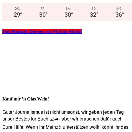
DO.
FR.
SA.
SO.
MO.
29
°
30
°
30
°
32
°
36
°
Das Mainz&-Dossier zur Flut im Ahrtal
Kauf mir ’n Glas Wein!
Guter Journalismus ist nicht umsonst, wir geben jeden Tag
unser Bestes für Euch 💻🚙- aber wir brauchen dafür auch
Eure Hilfe: Wenn Ihr Mainz& unterstützen wollt, könnt Ihr das