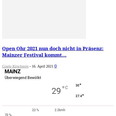
Open Ohr 2021 nun doch nicht in Präsenz:
Mainzer Festival kommt...
-
0
Gisela Kirschstein
16. April 2021
MAINZ
Überwiegend Bewölkt
°
30
°
C
29
°
27.4
22 %
2.2kmh
70 %