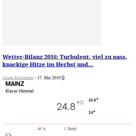
Wetter-Bilanz 2016: Turbulent, viel zu nass,
knackige Hitze im Herbst und...
-
0
Gisela Kirschstein
17. Mai 2019
MAINZ
Klarer Himmel
°
26.8
°
C
24.8
°
24
41 %
1.7kmh
0 %