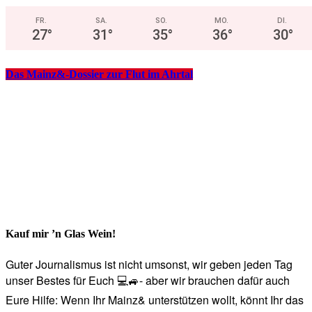
FR.
SA.
SO.
MO.
DI.
27
°
31
°
35
°
36
°
30
°
Das Mainz&-Dossier zur Flut im Ahrtal
Kauf mir ’n Glas Wein!
Guter Journalismus ist nicht umsonst, wir geben jeden Tag
unser Bestes für Euch 💻🚙- aber wir brauchen dafür auch
Eure Hilfe: Wenn Ihr Mainz& unterstützen wollt, könnt Ihr das