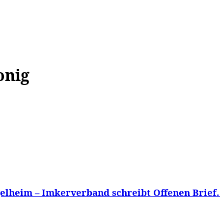
WISSEN&
VERKEHR&
FLUT AHRTAL&
NA
onig
elheim – Imkerverband schreibt Offenen Brief.