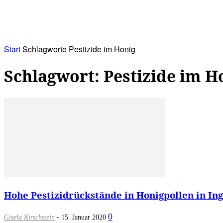
RATHAUS&
ALLES&
MITGLIEDSKONTO
Start
Schlagworte
Pestizide im Honig
Schlagwort: Pestizide im H
Hohe Pestizidrückstände in Honigpollen in Ing
-
0
Gisela Kirschstein
15. Januar 2020