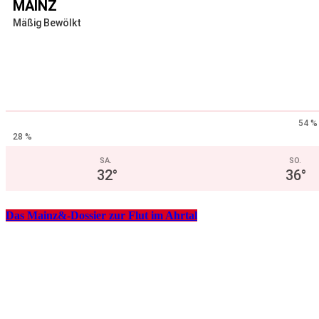
MAINZ
Mäßig Bewölkt
54 %
28 %
SA.
SO.
32
°
36
°
Das Mainz&-Dossier zur Flut im Ahrtal