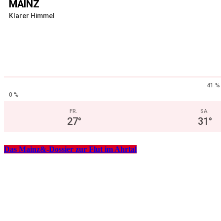
MAINZ
Klarer Himmel
41 %
0 %
FR.
SA.
27
°
31
°
Das Mainz&-Dossier zur Flut im Ahrtal