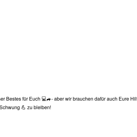
r Bestes für Euch 💻🚙- aber wir brauchen dafür auch Eure Hilfe
n Schwung 💪 zu bleiben!