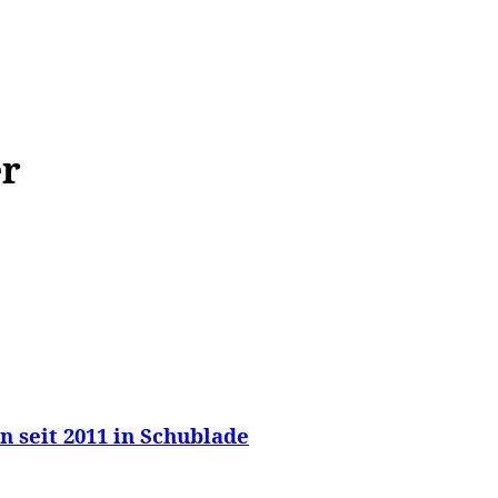
WISSEN&
VERKEHR&
FLUT AHRTAL&
NA
er
n seit 2011 in Schublade