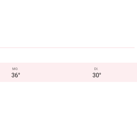
MO.
DI.
36
°
30
°