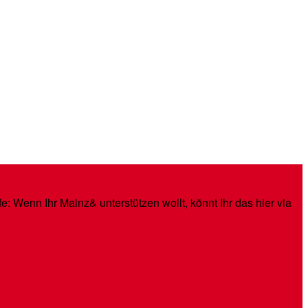
: Wenn Ihr Mainz& unterstützen wollt, könnt Ihr das hier via