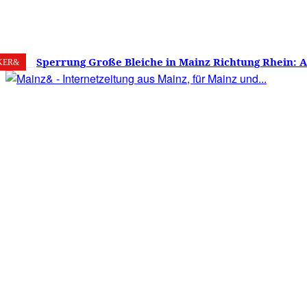
7. August 2026
Mainz
C
24.8
Sperrung Große Bleiche in Mainz Richtung Rhein: 
KER&
verwirrt, Mainzer stinksauer – Haben die Mainzer 
gestimmt?