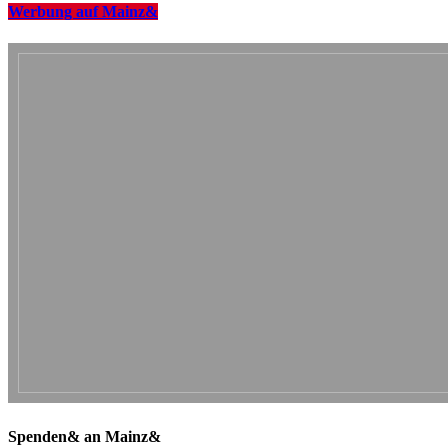
Werbung auf Mainz&
Spenden& an Mainz&