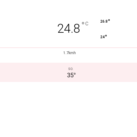
°
26.8
°
C
24.8
°
24
1.7kmh
SO.
35
°