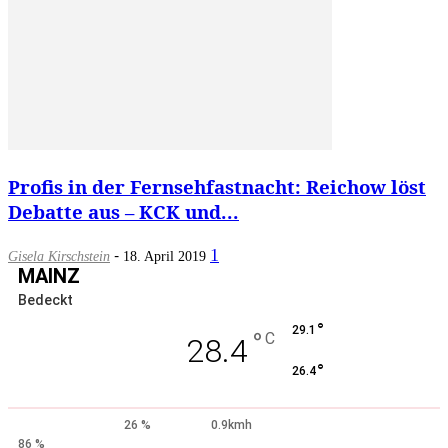
Profis in der Fernsehfastnacht: Reichow löst
Debatte aus – KCK und...
-
1
Gisela Kirschstein
18. April 2019
MAINZ
Bedeckt
°
29.1
°
C
28.4
°
26.4
26 %
0.9kmh
86 %