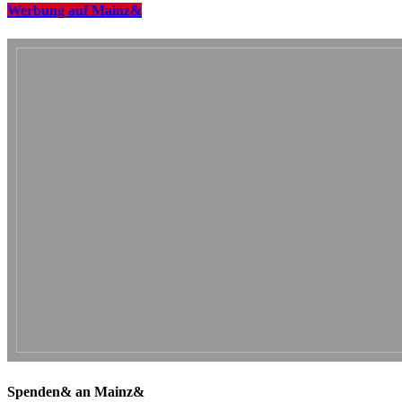
Werbung auf Mainz&
Spenden& an Mainz&