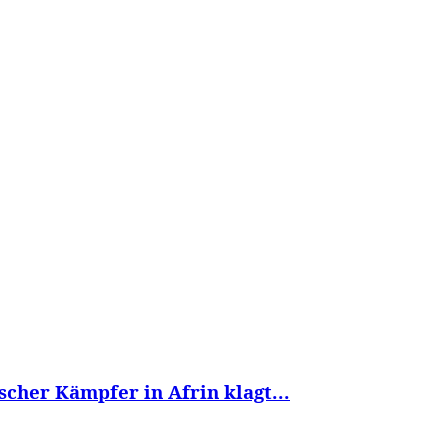
WISSEN&
VERKEHR&
FLUT AHRTAL&
NA
cher Kämpfer in Afrin klagt...