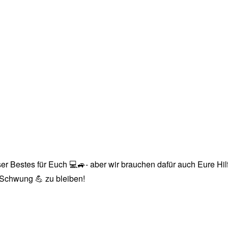
r Bestes für Euch 💻🚙- aber wir brauchen dafür auch Eure Hilfe
n Schwung 💪 zu bleiben!