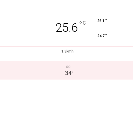
°
26.1
°
C
25.6
°
24.7
1.3kmh
SO.
34
°