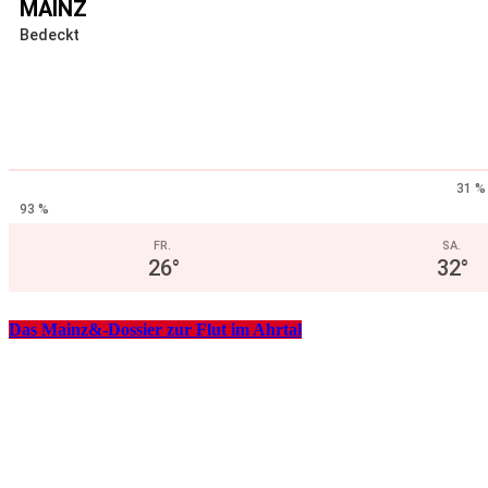
MAINZ
Bedeckt
31 %
93 %
FR.
SA.
26
°
32
°
Das Mainz&-Dossier zur Flut im Ahrtal