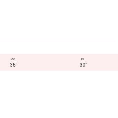
MO.
DI.
36
°
30
°