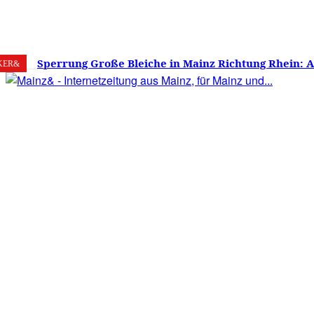
7. August 2026
Mainz
C
25.6
Sperrung Große Bleiche in Mainz Richtung Rhein: 
KER&
verwirrt, Mainzer stinksauer – Haben die Mainzer 
gestimmt?