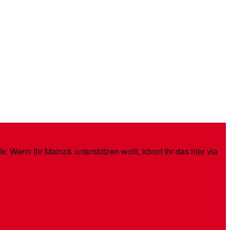
: Wenn Ihr Mainz& unterstützen wollt, könnt Ihr das hier via