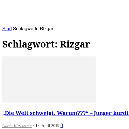
RATHAUS&
ALLES&
MITGLIEDSKONTO
Start
Schlagworte
Rizgar
Schlagwort: Rizgar
„Die Welt schweigt. Warum???“ – Junger kurdis
-
0
Gisela Kirschstein
18. April 2019