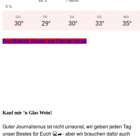
68 %
1.6kmh
0 %
DO.
FR.
SA.
SO.
MO.
30
°
29
°
30
°
33
°
35
°
Das Mainz&-Dossier zur Flut im Ahrtal
Kauf mir ’n Glas Wein!
Guter Journalismus ist nicht umsonst, wir geben jeden Tag
unser Bestes für Euch 💻🚙- aber wir brauchen dafür auch