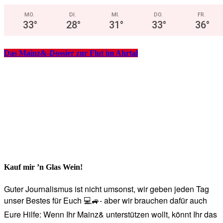
MO.
DI.
MI.
DO.
FR.
33
°
28
°
31
°
33
°
36
°
Das Mainz&-Dossier zur Flut im Ahrtal
Kauf mir ’n Glas Wein!
Guter Journalismus ist nicht umsonst, wir geben jeden Tag
unser Bestes für Euch 💻🚙- aber wir brauchen dafür auch
Eure Hilfe: Wenn Ihr Mainz& unterstützen wollt, könnt Ihr das