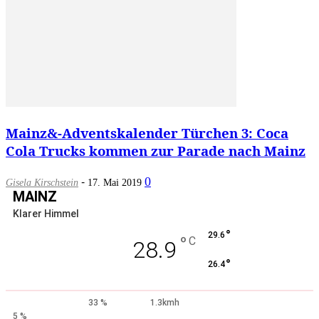
Mainz&-Adventskalender Türchen 3: Coca
Cola Trucks kommen zur Parade nach Mainz
-
0
Gisela Kirschstein
17. Mai 2019
MAINZ
Klarer Himmel
°
29.6
°
C
28.9
°
26.4
33 %
1.3kmh
5 %