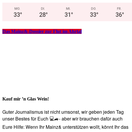
MO.
DI.
MI.
DO.
FR.
33
°
28
°
31
°
33
°
36
°
Das Mainz&-Dossier zur Flut im Ahrtal
Kauf mir ’n Glas Wein!
Guter Journalismus ist nicht umsonst, wir geben jeden Tag
unser Bestes für Euch 💻🚙- aber wir brauchen dafür auch
Eure Hilfe: Wenn Ihr Mainz& unterstützen wollt, könnt Ihr das