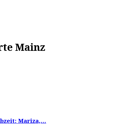
WISSEN&
VERKEHR&
FLUT AHRTAL&
NA
rte Mainz
bzeit: Mariza,...