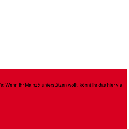
: Wenn Ihr Mainz& unterstützen wollt, könnt Ihr das hier via