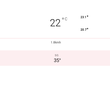
°
23.1
°
C
22
°
20.7
1.8kmh
SO.
35
°