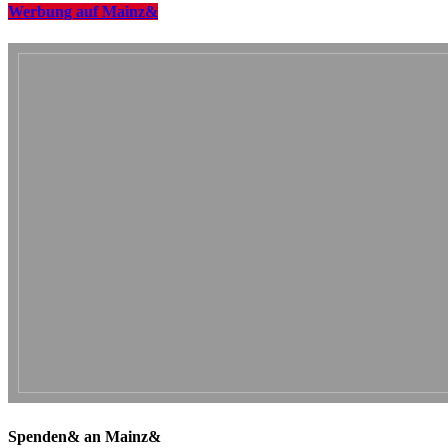
Werbung auf Mainz&
Spenden& an Mainz&