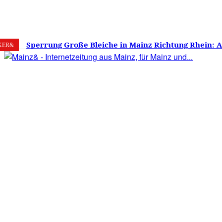
7. August 2026
Mainz
C
22
Sperrung Große Bleiche in Mainz Richtung Rhein: 
KER&
verwirrt, Mainzer stinksauer – Haben die Mainzer 
gestimmt?