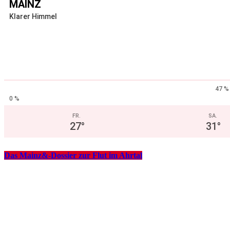
MAINZ
Klarer Himmel
47 %
0 %
FR.
SA.
27
°
31
°
Das Mainz&-Dossier zur Flut im Ahrtal