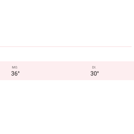
MO.
DI.
36
°
30
°