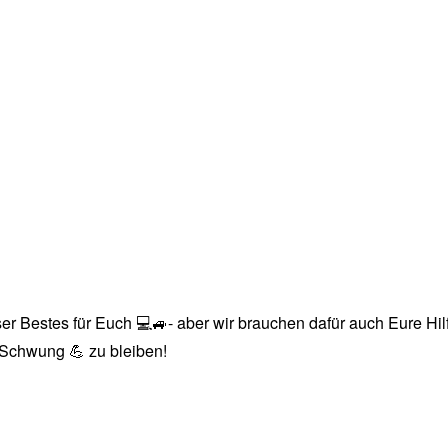
r Bestes für Euch 💻🚙- aber wir brauchen dafür auch Eure Hilfe
n Schwung 💪 zu bleiben!