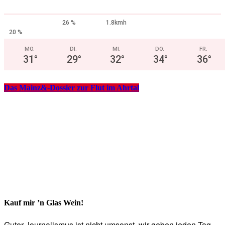
26 %
1.8kmh
20 %
MO.
DI.
MI.
DO.
FR.
31
°
29
°
32
°
34
°
36
°
Das Mainz&-Dossier zur Flut im Ahrtal
Kauf mir ’n Glas Wein!
Guter Journalismus ist nicht umsonst, wir geben jeden Tag