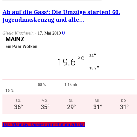
Ab auf die Gass‘: Die Umzüge starten! 60.
Jugendmaskenzug und alle...
-
0
Gisela Kirschstein
17. Mai 2019
MAINZ
Ein Paar Wolken
°
22
°
C
19.6
°
18.9
58 %
1.1kmh
16 %
SO.
MO.
DI.
MI.
DO.
36
°
35
°
29
°
31
°
31
°
Das Mainz&-Dossier zur Flut im Ahrtal