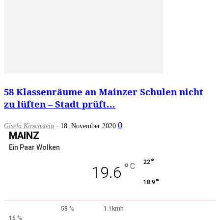
58 Klassenräume an Mainzer Schulen nicht
zu lüften – Stadt prüft...
-
0
Gisela Kirschstein
18. November 2020
MAINZ
Ein Paar Wolken
°
22
°
C
19.6
°
18.9
58 %
1.1kmh
16 %