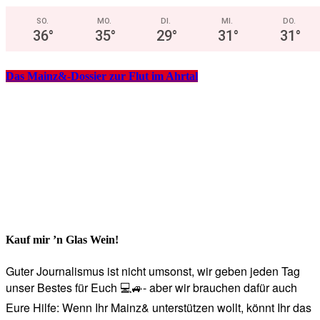
SO.
MO.
DI.
MI.
DO.
36
°
35
°
29
°
31
°
31
°
Das Mainz&-Dossier zur Flut im Ahrtal
Kauf mir ’n Glas Wein!
Guter Journalismus ist nicht umsonst, wir geben jeden Tag
unser Bestes für Euch 💻🚙- aber wir brauchen dafür auch
Eure Hilfe: Wenn Ihr Mainz& unterstützen wollt, könnt Ihr das