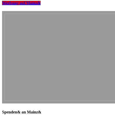
Werbung auf Mainz&
Spenden& an Mainz&