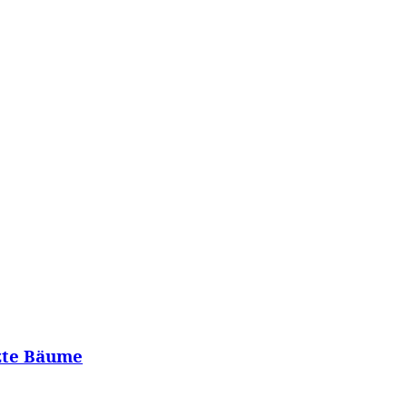
WISSEN&
VERKEHR&
FLUT AHRTAL&
NA
zte Bäume