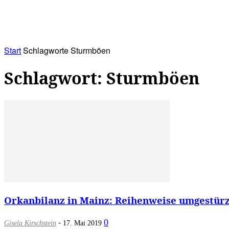
RATHAUS&
ALLES&
MITGLIEDSKONTO
Start
Schlagworte
Sturmböen
Schlagwort: Sturmböen
Orkanbilanz in Mainz: Reihenweise umgestür
-
0
Gisela Kirschstein
17. Mai 2019