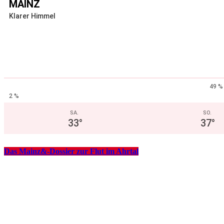
MAINZ
Klarer Himmel
49 %
2 %
SA.
SO.
33
°
37
°
Das Mainz&-Dossier zur Flut im Ahrtal