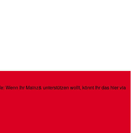
: Wenn Ihr Mainz& unterstützen wollt, könnt Ihr das hier via