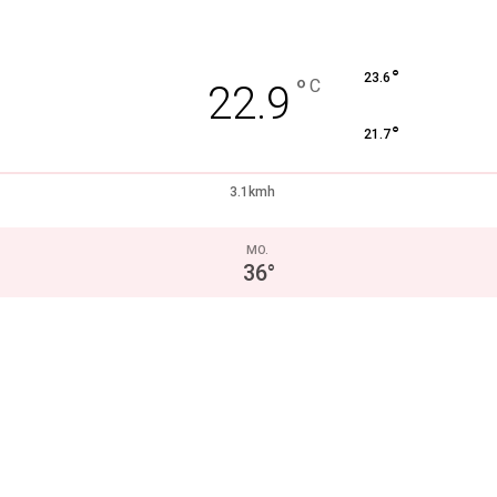
°
23.6
°
C
22.9
°
21.7
3.1kmh
MO.
36
°