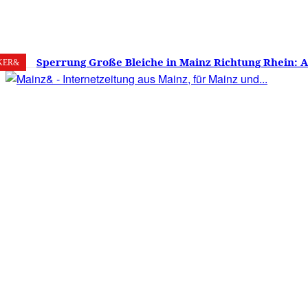
8. August 2026
Mainz
C
22.9
Sperrung Große Bleiche in Mainz Richtung Rhein: 
KER&
verwirrt, Mainzer stinksauer – Haben die Mainzer 
gestimmt?