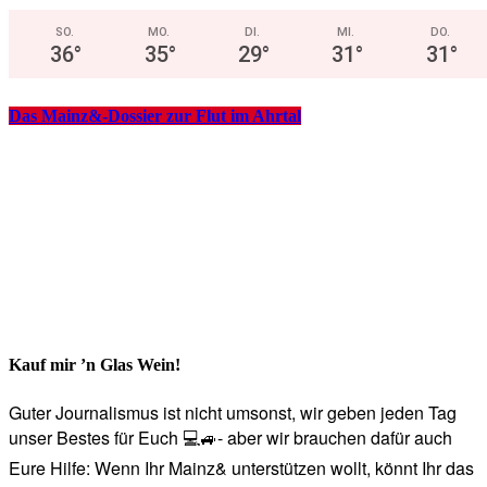
SO.
MO.
DI.
MI.
DO.
36
°
35
°
29
°
31
°
31
°
Das Mainz&-Dossier zur Flut im Ahrtal
Kauf mir ’n Glas Wein!
Guter Journalismus ist nicht umsonst, wir geben jeden Tag
unser Bestes für Euch 💻🚙- aber wir brauchen dafür auch
Eure Hilfe: Wenn Ihr Mainz& unterstützen wollt, könnt Ihr das