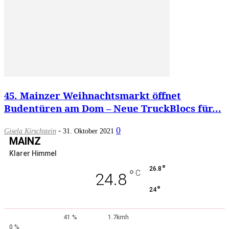
45. Mainzer Weihnachtsmarkt öffnet
Budentüren am Dom – Neue TruckBlocs für...
-
0
Gisela Kirschstein
31. Oktober 2021
MAINZ
Klarer Himmel
°
26.8
°
C
24.8
°
24
41 %
1.7kmh
0 %