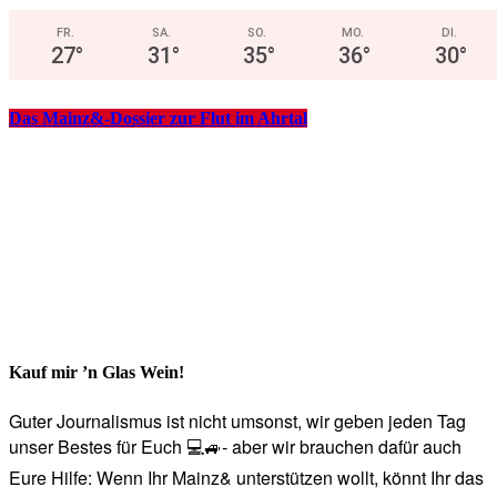
FR.
SA.
SO.
MO.
DI.
27
°
31
°
35
°
36
°
30
°
Das Mainz&-Dossier zur Flut im Ahrtal
Kauf mir ’n Glas Wein!
Guter Journalismus ist nicht umsonst, wir geben jeden Tag
unser Bestes für Euch 💻🚙- aber wir brauchen dafür auch
Eure Hilfe: Wenn Ihr Mainz& unterstützen wollt, könnt Ihr das