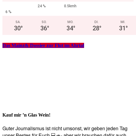
24 %
0.5kmh
6 %
SA.
SO.
MO.
DI.
MI.
30
°
36
°
34
°
28
°
31
°
Das Mainz&-Dossier zur Flut im Ahrtal
Kauf mir ’n Glas Wein!
Guter Journalismus ist nicht umsonst, wir geben jeden Tag
unser Bestes für Euch 💻🚙- aber wir brauchen dafür auch