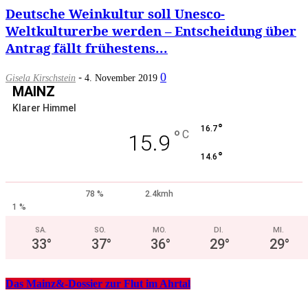
Deutsche Weinkultur soll Unesco-
Weltkulturerbe werden – Entscheidung über
Antrag fällt frühestens...
-
0
Gisela Kirschstein
4. November 2019
MAINZ
Klarer Himmel
°
16.7
°
C
15.9
°
14.6
78 %
2.4kmh
1 %
SA.
SO.
MO.
DI.
MI.
33
°
37
°
36
°
29
°
29
°
Das Mainz&-Dossier zur Flut im Ahrtal