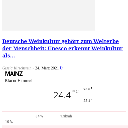
Deutsche Weinkultur gehört zum Welterbe
der Menschheit: Unesco erkennt Weinkultur
als...
-
0
Gisela Kirschstein
24. März 2021
MAINZ
Klarer Himmel
°
25.6
°
C
24.4
°
23.4
54 %
1.3kmh
10 %