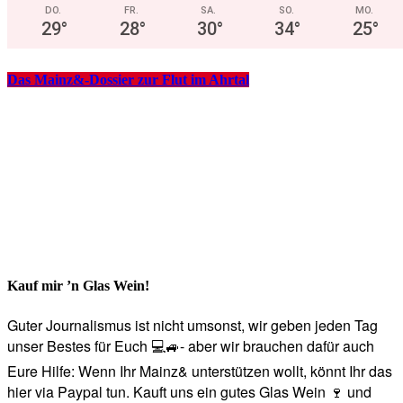
DO.
FR.
SA.
SO.
MO.
29
°
28
°
30
°
34
°
25
°
Das Mainz&-Dossier zur Flut im Ahrtal
Kauf mir ’n Glas Wein!
Guter Journalismus ist nicht umsonst, wir geben jeden Tag
unser Bestes für Euch 💻🚙- aber wir brauchen dafür auch
Eure Hilfe: Wenn Ihr Mainz& unterstützen wollt, könnt Ihr das
hier via Paypal tun. Kauft uns ein gutes Glas Wein 🍷 und