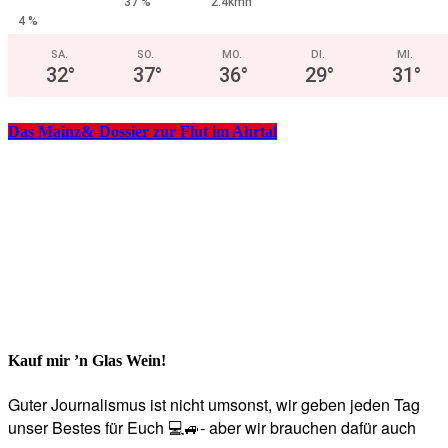
37 %
2.4kmh
4 %
SA.
SO.
MO.
DI.
MI.
32
°
37
°
36
°
29
°
31
°
Das Mainz&-Dossier zur Flut im Ahrtal
Kauf mir ’n Glas Wein!
Guter Journalismus ist nicht umsonst, wir geben jeden Tag
unser Bestes für Euch 💻🚙- aber wir brauchen dafür auch