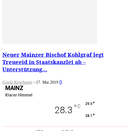
Neuer Mainzer Bischof Kohlgraf legt
Treueeid in Staatskanzlei ab –
Unterstützung...
-
0
Gisela Kirschstein
17. Mai 2019
MAINZ
Klarer Himmel
°
29.5
°
C
28.3
°
28.1