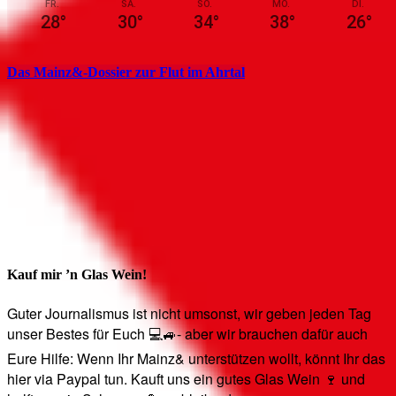
FR.
SA.
SO.
MO.
DI.
28
°
30
°
34
°
38
°
26
°
Das Mainz&-Dossier zur Flut im Ahrtal
Kauf mir ’n Glas Wein!
Guter Journalismus ist nicht umsonst, wir geben jeden Tag
unser Bestes für Euch 💻🚙- aber wir brauchen dafür auch
Eure Hilfe: Wenn Ihr Mainz& unterstützen wollt, könnt Ihr das
hier via Paypal tun. Kauft uns ein gutes Glas Wein 🍷 und