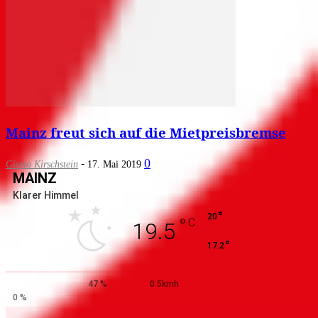
Mainz freut sich auf die Mietpreisbremse
-
0
Gisela Kirschstein
17. Mai 2019
MAINZ
Klarer Himmel
°
20
°
C
19.5
°
17.2
47 %
0.5kmh
0 %