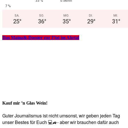
33 %
0.5kmh
7 %
SA.
SO.
MO.
DI.
MI.
25
°
36
°
35
°
29
°
31
°
Das Mainz&-Dossier zur Flut im Ahrtal
Kauf mir ’n Glas Wein!
Guter Journalismus ist nicht umsonst, wir geben jeden Tag
unser Bestes für Euch 💻🚙- aber wir brauchen dafür auch