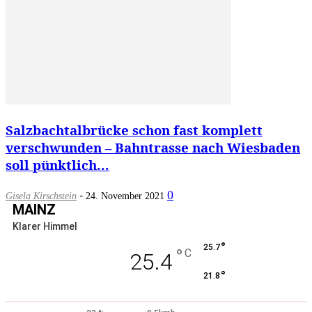
Salzbachtalbrücke schon fast komplett
verschwunden – Bahntrasse nach Wiesbaden
soll pünktlich...
-
0
Gisela Kirschstein
24. November 2021
MAINZ
Klarer Himmel
°
25.7
°
C
25.4
°
21.8