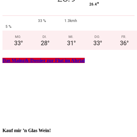
°
26.4
33 %
1.3kmh
5 %
MO.
DI.
MI.
DO.
FR.
33
°
28
°
31
°
33
°
36
°
Das Mainz&-Dossier zur Flut im Ahrtal
Kauf mir ’n Glas Wein!