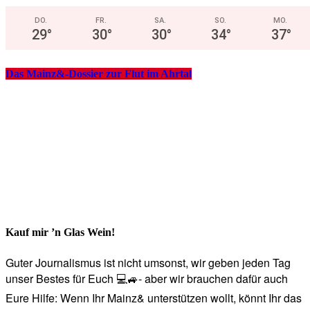
DO.
FR.
SA.
SO.
MO.
29
°
30
°
30
°
34
°
37
°
Das Mainz&-Dossier zur Flut im Ahrtal
Kauf mir ’n Glas Wein!
Guter Journalismus ist nicht umsonst, wir geben jeden Tag
unser Bestes für Euch 💻🚙- aber wir brauchen dafür auch
Eure Hilfe: Wenn Ihr Mainz& unterstützen wollt, könnt Ihr das