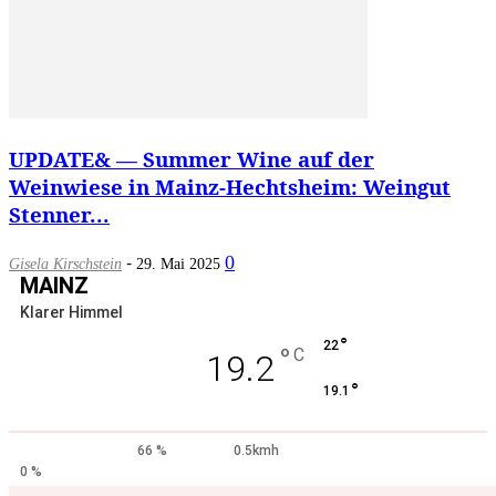
UPDATE& — Summer Wine auf der
Weinwiese in Mainz-Hechtsheim: Weingut
Stenner...
-
0
Gisela Kirschstein
29. Mai 2025
MAINZ
Klarer Himmel
°
22
°
C
19.2
°
19.1
66 %
0.5kmh
0 %