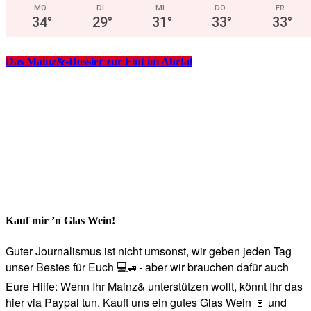
MO.
DI.
MI.
DO.
FR.
34
°
29
°
31
°
33
°
33
°
Das Mainz&-Dossier zur Flut im Ahrtal
Kauf mir ’n Glas Wein!
Guter Journalismus ist nicht umsonst, wir geben jeden Tag
unser Bestes für Euch 💻🚙- aber wir brauchen dafür auch
Eure Hilfe: Wenn Ihr Mainz& unterstützen wollt, könnt Ihr das
hier via Paypal tun. Kauft uns ein gutes Glas Wein 🍷 und