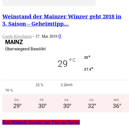
Weinstand der Mainzer Winzer geht 2018 in
3. Saison – Geheimtipp...
-
0
Gisela Kirschstein
17. Mai 2019
MAINZ
Überwiegend Bewölkt
°
30
°
C
29
°
27.4
22 %
2.2kmh
70 %
DO.
FR.
SA.
SO.
MO.
29
°
30
°
30
°
32
°
36
°
Das Mainz&-Dossier zur Flut im Ahrtal