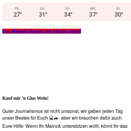
FR.
SA.
SO.
MO.
DI.
27
°
31
°
34
°
37
°
30
°
Das Mainz&-Dossier zur Flut im Ahrtal
Kauf mir ’n Glas Wein!
Guter Journalismus ist nicht umsonst, wir geben jeden Tag
unser Bestes für Euch 💻🚙- aber wir brauchen dafür auch
Eure Hilfe: Wenn Ihr Mainz& unterstützen wollt, könnt Ihr das