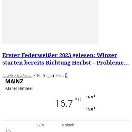
Erster Federweißer 2023 gelesen: Winzer
starten bereits Richtung Herbst – Probleme...
-
0
Gisela Kirschstein
16. August 2023
MAINZ
Klarer Himmel
°
16.9
°
C
16.7
°
15.8
62 %
0.9kmh
1 %