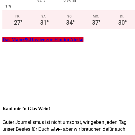
62 %
0.9kmh
1 %
FR.
SA.
SO.
MO.
DI.
27
°
31
°
34
°
37
°
30
°
Das Mainz&-Dossier zur Flut im Ahrtal
Kauf mir ’n Glas Wein!
Guter Journalismus ist nicht umsonst, wir geben jeden Tag
unser Bestes für Euch 💻🚙- aber wir brauchen dafür auch