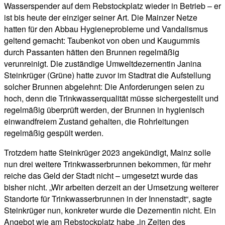
Wasserspender auf dem Rebstockplatz wieder in Betrieb – er
ist bis heute der einziger seiner Art. Die Mainzer Netze
hatten für den Abbau Hygieneprobleme und Vandalismus
geltend gemacht: Taubenkot von oben und Kaugummis
durch Passanten hätten den Brunnen regelmäßig
verunreinigt. Die zuständige Umweltdezernentin Janina
Steinkrüger (Grüne) hatte zuvor im Stadtrat die Aufstellung
solcher Brunnen abgelehnt: Die Anforderungen seien zu
hoch, denn die Trinkwasserqualität müsse sichergestellt und
regelmäßig überprüft werden, der Brunnen in hygienisch
einwandfreiem Zustand gehalten, die Rohrleitungen
regelmäßig gespült werden.
Trotzdem hatte Steinkrüger 2023 angekündigt, Mainz solle
nun drei weitere Trinkwasserbrunnen bekommen, für mehr
reiche das Geld der Stadt nicht – umgesetzt wurde das
bisher nicht. „Wir arbeiten derzeit an der Umsetzung weiterer
Standorte für Trinkwasserbrunnen in der Innenstadt“, sagte
Steinkrüger nun, konkreter wurde die Dezernentin nicht. Ein
Angebot wie am Rebstockplatz habe „in Zeiten des