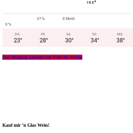
°
19.5
37 %
0.5kmh
0 %
DO.
FR.
SA.
SO.
MO.
23
°
28
°
30
°
34
°
38
°
Das Mainz&-Dossier zur Flut im Ahrtal
Kauf mir ’n Glas Wein!