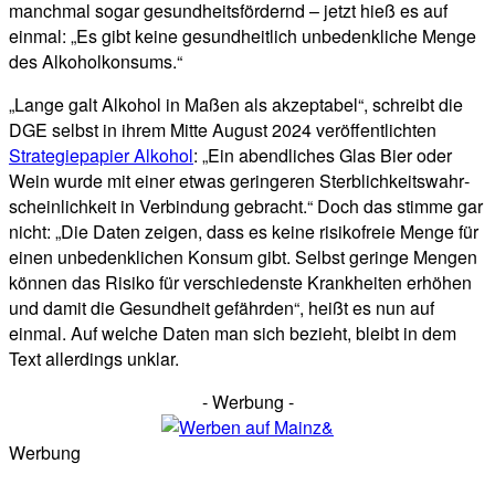
manchmal sogar gesundheitsfördernd – jetzt hieß es auf
einmal: „Es gibt keine gesundheitlich unbedenkliche Menge
des Alkoholkonsums.“
„Lang­e galt Alk­o­hol in Maßen als ak­zep­tabel“, schreibt die
DGE selbst in ihrem Mitte August 2024 veröffentlichten
Strategiepapier Alkohol
: „Ein a­bend­lich­es Glas Bier oder
Wein wur­de mit ei­ner et­was ge­ring­er­en Sterb­lich­keits­wahr­
schein­lich­keit in Ver­bin­dung ge­bracht.“ Doch das stimme gar
nicht: „Die Daten zeigen, dass es keine risikofreie Menge für
einen unbedenklichen Konsum gibt. Selbst geringe Mengen
können das Risiko für verschiedenste Krankheiten erhöhen
und damit die Gesundheit gefährden“, heißt es nun auf
einmal. Auf welche Daten man sich bezieht, bleibt in dem
Text allerdings unklar.
- Werbung -
Werbung