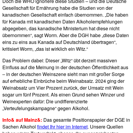
Doch die WHO ignoriere diese Studien – und die Deutsche
Gesellschaft für Ernährung habe die Studien von der
kanadischen Gesellschaft einfach übernommen. „Die haben
für Kanada mit kanadischen Daten Alkoholempfehlungen
abgegeben, das kanadische Ministerium hat diese nicht
übernommen“, sagt Worm. Aber die DGH habe „diese Daten
eins zu eins aus Kanada auf Deutschland übertragen“,
kritisiert Worm, „das ist wirklich ein Witz.“
Das Problem dabei: Dieser „Witz“ übt derzeit massiven
Einfluss auf die Meinung in der deutschen Öffentlichkeit aus
– in der deutschen Weinszene sieht man mit großer Sorge
auf erhebliche Einbrüche beim Weinabsatz. 2024 ging der
Weinabsatz um Vier Prozent zurück, der Umsatz mit Wein
sogar um fünf Prozent. Als einen Grund sehen Winzer und
Weinexperten dafür: Die undifferenzierte
„Verteufelungskampagne“ gegen Alkohol.
Info& auf Mainz&:
Das gesamte Positionspapier der DGE in
Sachen Alkohol
findet Ihr hier im Internet
. Unsere Quellen