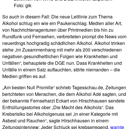
Foto: gik
So auch in diesem Fall: Die neue Leitlinie zum Thema
Alkohol schlug ein wie ein Paukenschlag. Medien aller Art,
von Nachrichtenagenturen über Printmedien bis hin zu
Rundfunk und Fernsehen, verbreiteten prompt die News vom
neuerdings hochgradig schädlichen Alkohol. Alkohol trinken
stehe „im Zusammenhang mit mehr als 200 verschiedenen
negativen gesundheitlichen Folgen wie Krankheiten und
Unfällen“, behauptete die DGE nun. Dass Krankheiten und
Unfälle in einem Satz auftauchten, störte niemanden – die
Medien griffen es auf.
„Am besten Null Promille“ schrieb Tagesschau.de, Zeitungen
berichteten von Menschen, die dem Alkohol Adé sagten, und
der bekannte Fernseharzt Eckart von Hirschhausen sendete
Enthüllungsstories ober „Die Macht des Alkohols“. Das
Krebsrisiko bei Alkoholgenuss sei „in einer Kategorie mit
Asbest und Rauchen“, sagte Hirschhausen in einem
Zeitungsinterview: Jeder Schluck sei krebserregend,
warnte