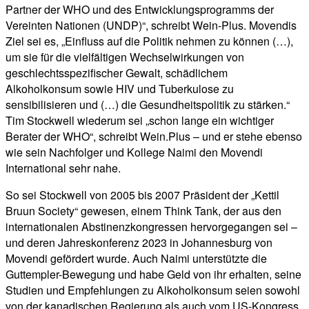
Partner der WHO und des Entwicklungsprogramms der
Vereinten Nationen (UNDP)“, schreibt Wein-Plus. Movendis
Ziel sei es, „Einfluss auf die Politik nehmen zu können (…),
um sie für die vielfältigen Wechselwirkungen von
geschlechtsspezifischer Gewalt, schädlichem
Alkoholkonsum sowie HIV und Tuberkulose zu
sensibilisieren und (…) die Gesundheitspolitik zu stärken.“
Tim Stockwell wiederum sei „schon lange ein wichtiger
Berater der WHO“, schreibt Wein.Plus – und er stehe ebenso
wie sein Nachfolger und Kollege Naimi den Movendi
International sehr nahe.
So sei Stockwell von 2005 bis 2007 Präsident der „Kettil
Bruun Society“ gewesen, einem Think Tank, der aus den
internationalen Abstinenzkongressen hervorgegangen sei –
und deren Jahreskonferenz 2023 in Johannesburg von
Movendi gefördert wurde. Auch Naimi unterstützte die
Guttempler-Bewegung und habe Geld von ihr erhalten, seine
Studien und Empfehlungen zu Alkoholkonsum seien sowohl
von der kanadischen Regierung als auch vom US-Kongress