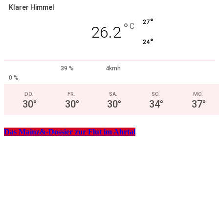
Klarer Himmel
°
27
°
C
26.2
°
24
39 %
4kmh
0 %
DO.
FR.
SA.
SO.
MO.
30
°
30
°
30
°
34
°
37
°
Das Mainz&-Dossier zur Flut im Ahrtal