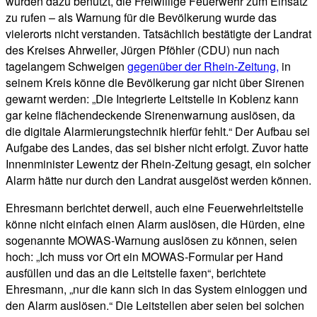
wurden dazu benutzt, die Freiwillige Feuerwehr zum Einsatz
zu rufen – als Warnung für die Bevölkerung wurde das
vielerorts nicht verstanden. Tatsächlich bestätigte der Landrat
des Kreises Ahrweiler, Jürgen Pföhler (CDU) nun nach
tagelangem Schweigen
gegenüber der Rhein-Zeitung,
in
seinem Kreis könne die Bevölkerung gar nicht über Sirenen
gewarnt werden: „Die Integrierte Leitstelle in Koblenz kann
gar keine flächendeckende Sirenenwarnung auslösen, da
die digitale Alarmierungstechnik hierfür fehlt.“ Der Aufbau sei
Aufgabe des Landes, das sei bisher nicht erfolgt. Zuvor hatte
Innenminister Lewentz der Rhein-Zeitung gesagt, ein solcher
Alarm hätte nur durch den Landrat ausgelöst werden können.
Ehresmann berichtet derweil, auch eine Feuerwehrleitstelle
könne nicht einfach einen Alarm auslösen, die Hürden, eine
sogenannte MOWAS-Warnung auslösen zu können, seien
hoch: „Ich muss vor Ort ein MOWAS-Formular per Hand
ausfüllen und das an die Leitstelle faxen“, berichtete
Ehresmann, „nur die kann sich in das System einloggen und
den Alarm auslösen.“ Die Leitstellen aber seien bei solchen