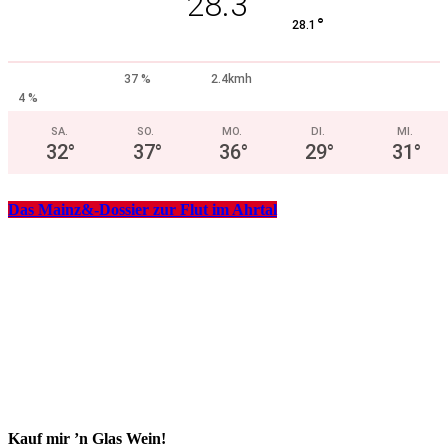
28.3
°
28.1
37 %
2.4kmh
4 %
SA.
SO.
MO.
DI.
MI.
32
°
37
°
36
°
29
°
31
°
Das Mainz&-Dossier zur Flut im Ahrtal
Kauf mir ’n Glas Wein!