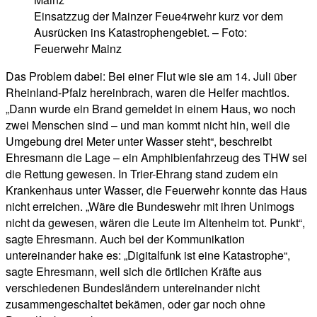
Einsatzzug der Mainzer Feue4rwehr kurz vor dem
Ausrücken ins Katastrophengebiet. – Foto:
Feuerwehr Mainz
Das Problem dabei: Bei einer Flut wie sie am 14. Juli über
Rheinland-Pfalz hereinbrach, waren die Helfer machtlos.
„Dann wurde ein Brand gemeldet in einem Haus, wo noch
zwei Menschen sind – und man kommt nicht hin, weil die
Umgebung drei Meter unter Wasser steht“, beschreibt
Ehresmann die Lage – ein Amphibienfahrzeug des THW sei
die Rettung gewesen. In Trier-Ehrang stand zudem ein
Krankenhaus unter Wasser, die Feuerwehr konnte das Haus
nicht erreichen. „Wäre die Bundeswehr mit ihren Unimogs
nicht da gewesen, wären die Leute im Altenheim tot. Punkt“,
sagte Ehresmann. Auch bei der Kommunikation
untereinander hake es: „Digitalfunk ist eine Katastrophe“,
sagte Ehresmann, weil sich die örtlichen Kräfte aus
verschiedenen Bundesländern untereinander nicht
zusammengeschaltet bekämen, oder gar noch ohne