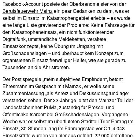
Facebook-Account postete der Oberbrandmeister von der
Berufsfeuerwehr Mainz
ein paar Gedanken zu dem, was er
selbst im Einsatz im Katastrophengebiet erlebte – es wurde
eine lange Liste gravierender Probleme: Keine Fahrzeuge für
den Katastropheneinsatz, ein nicht funktionierender
Digitalfunk, umständliche Meldeketten, veraltete
Einsatzkonzepte, keine Übung im Umgang mit
Großschadenslagen – und überhaupt kein Konzept zum
organisierten Einsatz freiwilliger Helfer, wie sie gerade zu
Tausenden an die Ahr strömen.
Der Post spiegele „mein subjektives Empfinden“, betont
Ehresmann im Gespräch mit Mainz&, er wolle seine
Zusammenfassung „als Anreiz und Diskussionsgrundlage“
verstanden sehen. Der 32-Jährige leitet den Mainzer Teil der
Landesfacheinheit PuMa, zuständig für Presse- und
Öffentlichkeitsarbeit bei Großschadenslagen. Vergangene
Woche war er selbst im überfluteten Stadtteil Trier-Ehrang im
Einsatz, 30 Stunden lang im Führungsstab vor Ort. 4.048
Einsatzkräfte wurden von hier aus geführt, 22.000 betroffene