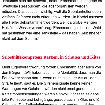
„Natürlich sind die sinnvoll“, betont Ehresmann, hier gebe es
„wertvolle Ressourcen“, die aber organisiert werden
müssten. Das sei auch wichtig, weil die Spontanhelfer eben
vielfach Gefahren nicht erkennen würden. „In Kordel mussten
alle Helfer dekontaminiert werden, weil da große Mengen
Heizöl im Wasser waren“, sagt Ehresmann, „selbst der Wald
hat gestunken wie eine Tankstelle – das haben Selbsthelfer
nicht auf dem Schirm.“
Selbsthilfekompetenz stärken, in Schulen und Kitas
Mehr Eigenverantwortung fordert Ehresmann aber auch von
den Bürgern: „Wir haben auch eine Mentalität, dass man die
Feuerwehr schon anruft, wenn nur ein kleiner Ast auf der
Straße liegt“, sagt er. Die Sirenensignale kenne keiner,
Warnungen vor Gefahren würden nicht ernst genommen.
Katastrophenschulungen wären sinnvoll, findet er, es gebe
tolle Konzepte und Lehrgänge, gerade auch in Kitas und für
Schulen. „Die Selbsthilfekompetenz zu stärken und das