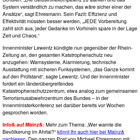
System verständlich zu machen, das wäre sicher einer der
Ansätze“, sagt Ehresmann. Sein Fazit: Effizienz und
Effektivität müssten besser werden, „JEDE Vorbereitung
zahlt sich aus, jeder Gedanke im Vorhinein spare in der Lage
Zeit und Chaos.“
Innenminister Lewentz kündigte nun gegenüber der Rhein-
Zeitung an, den gesamten Katstrophenschutz neu
anzugehen: Warnsysteme, Alarmierung, technische
Ausstattung mit sicheren Funksystemen, „das Ganze kommt
auf den Prüfstand“, sagte Lewentz. Und der Innenminister
fordert ein länderübergreifendes
Katastrophenschutzzentrum, etwa analog zum gemeinsamen
Terrorismusabwehrzentrum des Bundes – in der
Innenministerkonferenz sei darüber bereits vor Wochen
gesprochen worden.
Info& auf Mainz&:
Mehr zum Thema: „Wer warnte die
Bevölkerung im Ahrtal?“
könnt Ihr auch hier bei Mainz&
nachlesen.
Den ganzen Post von Michael Ehresmann mit