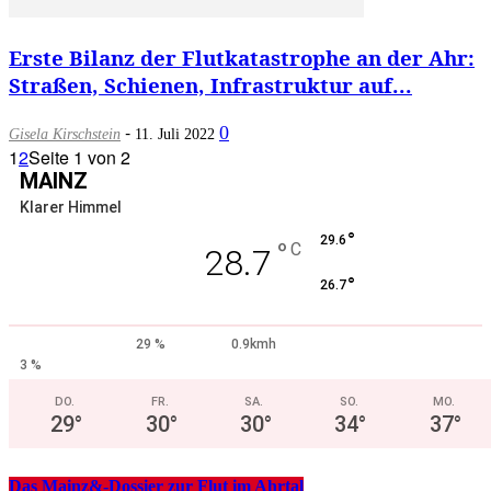
Erste Bilanz der Flutkatastrophe an der Ahr:
Straßen, Schienen, Infrastruktur auf...
-
0
Gisela Kirschstein
11. Juli 2022
1
2
Seite 1 von 2
MAINZ
Klarer Himmel
°
29.6
°
C
28.7
°
26.7
29 %
0.9kmh
3 %
DO.
FR.
SA.
SO.
MO.
29
°
30
°
30
°
34
°
37
°
Das Mainz&-Dossier zur Flut im Ahrtal