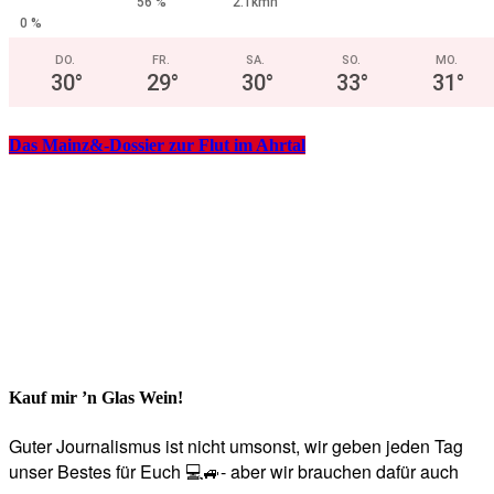
56 %
2.1kmh
0 %
DO.
FR.
SA.
SO.
MO.
30
°
29
°
30
°
33
°
31
°
Das Mainz&-Dossier zur Flut im Ahrtal
Kauf mir ’n Glas Wein!
Guter Journalismus ist nicht umsonst, wir geben jeden Tag
unser Bestes für Euch 💻🚙- aber wir brauchen dafür auch