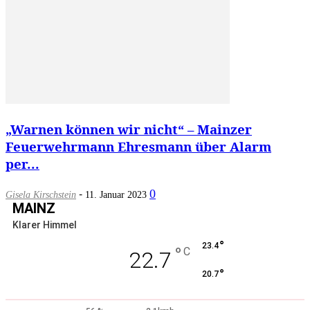
„Warnen können wir nicht“ – Mainzer
Feuerwehrmann Ehresmann über Alarm
per...
-
0
Gisela Kirschstein
11. Januar 2023
MAINZ
Klarer Himmel
°
23.4
°
C
22.7
°
20.7