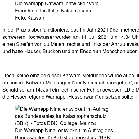
Die Warnapp Katwarn, entwickelt vom
Fraunhofer Institut in Kaiserslautern. –
Foto: Katwarn
In der Praxis aber funktionierte das im Jahr 2021 über mehre
schwerem Hochwasser wurden am 14. Juli 2021 um 14.34 Uhr u
einen Streifen von 50 Metern rechts und links der Ahr zu evak
und hatte Häuser, Brücken und am Ende 134 Menschenleben m
Doch: keine einzige dieser Katwarn-Meldungen wurde auch übe
ob unsere Katwarn-Meldungen über Nina auch rausgehen“, sag
Schuld sei am 14. Juli ein technischer Fehler gewesen: „Die 
die Hessen-eigene Warnapp „Hessenwarn“ umsetzen sollte – d
Die Warnapp Nina, entwickelt im Auftrag des
Bundesamtes für Katastrophenschutz (BBK).