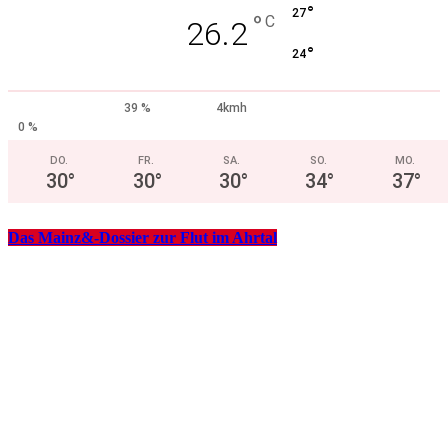
°
27
°
C
26.2
°
24
39 %
4kmh
0 %
DO.
FR.
SA.
SO.
MO.
30
°
30
°
30
°
34
°
37
°
Das Mainz&-Dossier zur Flut im Ahrtal