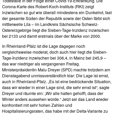
Todesfälle in der Folge einer Covid-19-Erkrankung. Die
Corona-Karte des Robert-Koch-Instituts (RKI) zeigt
inzwischen so gut wie überall mindestens ein Dunkelrot, fast
der gesamte Süden der Republik sowie der Osten färbt sich
mittlerweile Lila – im Landkreis Sächsische Schweiz-
Ostererzgebirge liegt die Sieben-Tage-Inzidenz inzwischen
bei 2133 und damit erstmals über der Marke von 2000.
In Rheinland-Pfalz ist die Lage dagegen noch
vergleichsweise moderat, doch auch hier liegt die Sieben-
Tage-Inzidenz inzwischen bei 306,4, in Mainz bei 245,9 –
das war niedriger als vergangenen Freitag.
Ministerpräsidentin Malu Dreyer (SPD) machte trotzdem am
Dienstagabend unmissverständlich klar: Die Lage ist ernst,
auch in Rheinland-Pfalz. „Es ist eine bedrückende Situation,
dass wir wieder in einer Lage sind, die sehr ernst ist“, sagte
Dreyer und räumte ein: „Wir alle hatten gehofft, dass der
Winter anders aussehen würde.“ Jetzt sei das Land wieder
konfrontiert mit sehr hohen Zahlen und
Hospitalisierungsraten, das habe mit der Delta-Variante zu