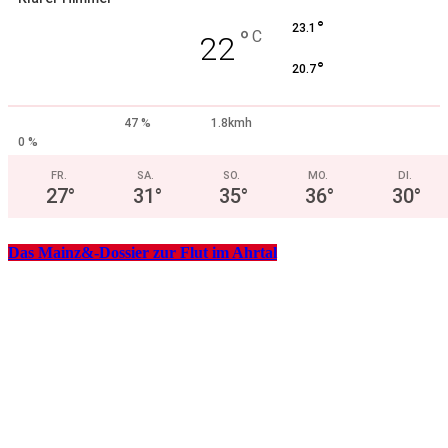
°
23.1
°
C
22
°
20.7
47 %
1.8kmh
0 %
FR.
SA.
SO.
MO.
DI.
27
°
31
°
35
°
36
°
30
°
Das Mainz&-Dossier zur Flut im Ahrtal