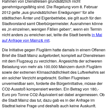
Rahmen von Dienstreisen grundsätzlich nicht
genehmigungsfähig sind. Die Regelung vom 8. Februar
2012 gelte „aus grundsätzlichen Erwägungen“ für alle
städtischen Ämter und Eigenbetriebe, sie gilt auch für den
Stadtvorstand samt Oberbürgermeister. Ausnahmen könne
es „in einzelnen, wenigen Fällen geben“, wenn ein Termin
nicht anders zu erreichen sei, teilte die Stadt bereits
in Mai
auf Anfrage von Mainz& mit
.
Die Initiative gegen Fluglärm hatte damals in einem Offenen
Brief die Stadt Mainz aufgefordert, komplett auf Dienstreisen
mit dem Flugzeug zu verzichten. Angesichts der schweren
Belastung von mehr als 100.000 Mainzern durch Fluglärm
sowie der extremen Klimaschädlichkeit des Luftverkehrs sei
ein solcher Verzicht angebracht. Sollten Flugreisen
unvermeidbar sein, forderte die Bürgerinitiative, müsse der
CO2-Ausstoß kompensiert werden. Ein Betrag von 180,-
Euro pro Tonne CO2-Äquivalent sei dabei angemessen. Ob
die Stadt Mainz das tut, dazu gab es in der Anfrage im
Stadtrat keine Frage und deshalb auch keine Auskunft.