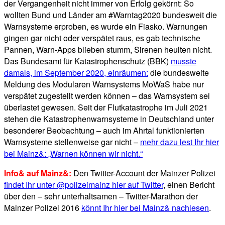
der Vergangenheit nicht immer von Erfolg gekörnt: So
wollten Bund und Länder am #Warntag2020 bundesweit die
Warnsysteme erproben, es wurde ein Fiasko. Warnungen
gingen gar nicht oder verspätet raus, es gab technische
Pannen, Warn-Apps blieben stumm, Sirenen heulten nicht.
Das Bundesamt für Katastrophenschutz (BBK)
musste
damals, im September 2020, einräumen:
die bundesweite
Meldung des Modularen Warnsystems MoWaS habe nur
verspätet zugestellt werden können – das Warnsystem sei
überlastet gewesen. Seit der Flutkatastrophe im Juli 2021
stehen die Katastrophenwarnsysteme in Deutschland unter
besonderer Beobachtung – auch im Ahrtal funktionierten
Warnsysteme stellenweise gar nicht –
mehr dazu lest Ihr hier
bei Mainz&: „Warnen können wir nicht.“
Info& auf Mainz&:
Den Twitter-Account der Mainzer Polizei
findet Ihr unter @polizeimainz hier auf Twitter
, einen Bericht
über den – sehr unterhaltsamen – Twitter-Marathon der
Mainzer Polizei 2016
könnt Ihr hier bei Mainz& nachlesen
.