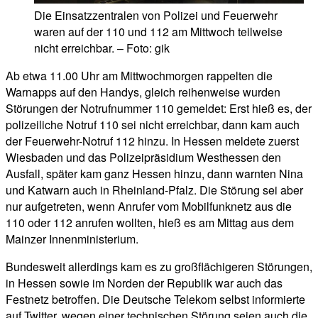
Die Einsatzzentralen von Polizei und Feuerwehr
waren auf der 110 und 112 am Mittwoch teilweise
nicht erreichbar. – Foto: gik
Ab etwa 11.00 Uhr am Mittwochmorgen rappelten die
Warnapps auf den Handys, gleich reihenweise wurden
Störungen der Notrufnummer 110 gemeldet: Erst hieß es, der
polizeiliche Notruf 110 sei nicht erreichbar, dann kam auch
der Feuerwehr-Notruf 112 hinzu. In Hessen meldete zuerst
Wiesbaden und das Polizeipräsidium Westhessen den
Ausfall, später kam ganz Hessen hinzu, dann warnten Nina
und Katwarn auch in Rheinland-Pfalz. Die Störung sei aber
nur aufgetreten, wenn Anrufer vom Mobilfunknetz aus die
110 oder 112 anrufen wollten, hieß es am Mittag aus dem
Mainzer Innenministerium.
Bundesweit allerdings kam es zu großflächigeren Störungen,
in Hessen sowie im Norden der Republik war auch das
Festnetz betroffen. Die Deutsche Telekom selbst informierte
auf Twitter, wegen einer technischen Störung seien auch die