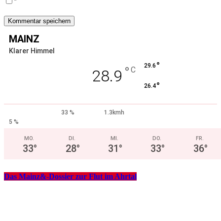
*
MAINZ
Klarer Himmel
°
29.6
°
C
28.9
°
26.4
33 %
1.3kmh
5 %
MO.
DI.
MI.
DO.
FR.
33
°
28
°
31
°
33
°
36
°
Das Mainz&-Dossier zur Flut im Ahrtal