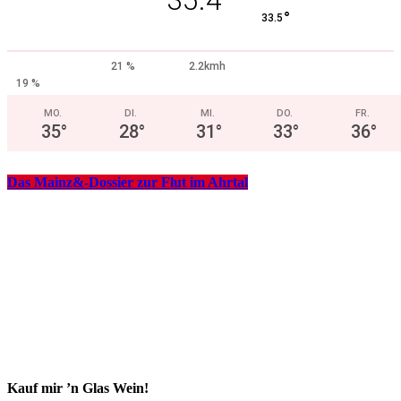
°
33.5
21 %
2.2kmh
19 %
MO.
DI.
MI.
DO.
FR.
35
°
28
°
31
°
33
°
36
°
Das Mainz&-Dossier zur Flut im Ahrtal
Kauf mir ’n Glas Wein!