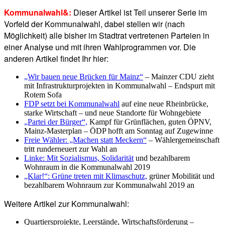
Kommunalwahl&:
Dieser Artikel ist Teil unserer Serie im
Vorfeld der Kommunalwahl, dabei stellen wir (nach
Möglichkeit) alle bisher im Stadtrat vertretenen Parteien in
einer Analyse und mit ihren Wahlprogrammen vor. Die
anderen Artikel findet Ihr hier:
„Wir bauen neue Brücken für Mainz“
– Mainzer CDU zieht
mit Infrastrukturprojekten in Kommunalwahl – Endspurt mit
Rotem Sofa
FDP setzt bei Kommunalwahl
auf eine neue Rheinbrücke,
starke Wirtschaft – und neue Standorte für Wohngebiete
„Partei der Bürger“,
Kampf für Grünflächen, guten ÖPNV,
Mainz-Masterplan – ÖDP hofft am Sonntag auf Zugewinne
Freie Wähler: „Machen statt Meckern“
– Wählergemeinschaft
tritt runderneuert zur Wahl an
Linke: Mit Sozialismus, Solidarität
und bezahlbarem
Wohnraum in die Kommunalwahl 2019
„Klar!“: Grüne treten mit Klimaschutz,
grüner Mobilität und
bezahlbarem Wohnraum zur Kommunalwahl 2019 an
Weitere Artikel zur Kommunalwahl:
Quartiersprojekte, Leerstände, Wirtschaftsförderung –