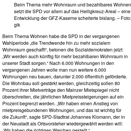
Beim Thema mehr Wohnraum und bezahlbares Wohnen
setzt die SPD vor allem auf das Heiligkreuz-Areal – eine
Entwicklung der GFZ-Kaserne scheiterte bislang. – Foto
gik
Beim Thema Wohnen habe die SPD in der vergangenen
Wahlperiode „die Trendwende hin zu mehr sozialem
Wohnraum geschafft“, betonen die Sozialdemokraten jetzt:
„Wir werden auch künftig für mehr bezahlbaren Wohnraum in
unserer Stadt sorgen.“ Nach 6.000 Wohnungen in den
vergangenen Jahren wolle man nun weitere 6.000
Wohnungen neu bauen, darunter 2.000 öffentlich geförderte.
Die Wohnbau soll gestärkt werden, gleichzeitig sollen 80
Prozent ihrer Mietverträge den Mainzer Mietspiegel nicht
überschreiten, die jährlichen Mietpreissteigerungen auf ein
Prozent begrenzt werden. „Wir haben einen Anstieg von
mietpreisgebundenen Wohnungen, und das ist wichtig für
die Zukunft“, sagte SPD-Stadtrat Johannes Klomann, der in
der Neustadt als Ortsvorsteher wiedergewählt werden will:
„Wir haben die richtigen Weichen gestellt.“