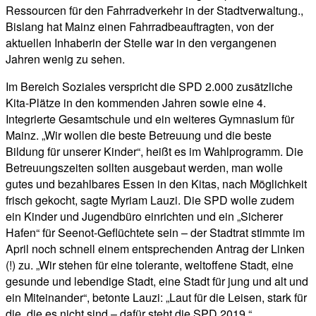
Ressourcen für den Fahrradverkehr in der Stadtverwaltung.,
Bislang hat Mainz einen Fahrradbeauftragten, von der
aktuellen Inhaberin der Stelle war in den vergangenen
Jahren wenig zu sehen.
Im Bereich Soziales verspricht die SPD 2.000 zusätzliche
Kita-Plätze in den kommenden Jahren sowie eine 4.
Integrierte Gesamtschule und ein weiteres Gymnasium für
Mainz. „Wir wollen die beste Betreuung und die beste
Bildung für unserer Kinder“, heißt es im Wahlprogramm. Die
Betreuungszeiten sollten ausgebaut werden, man wolle
gutes und bezahlbares Essen in den Kitas, nach Möglichkeit
frisch gekocht, sagte Myriam Lauzi. Die SPD wolle zudem
ein Kinder und Jugendbüro einrichten und ein „Sicherer
Hafen“ für Seenot-Geflüchtete sein – der Stadtrat stimmte im
April noch schnell einem entsprechenden Antrag der Linken
(!) zu. „Wir stehen für eine tolerante, weltoffene Stadt, eine
gesunde und lebendige Stadt, eine Stadt für jung und alt und
ein Miteinander“, betonte Lauzi: „Laut für die Leisen, stark für
die, die es nicht sind – dafür steht die SPD 2019.“