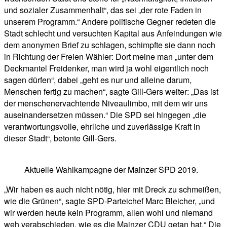
und sozialer Zusammenhalt“, das sei „der rote Faden in
unserem Programm.“ Andere politische Gegner redeten die
Stadt schlecht und versuchten Kapital aus Anfeindungen wie
dem anonymen Brief zu schlagen, schimpfte sie dann noch
in Richtung der Freien Wähler: Dort meine man „unter dem
Deckmantel Freidenker, man wird ja wohl eigentlich noch
sagen dürfen“, dabei „geht es nur und alleine darum,
Menschen fertig zu machen“, sagte Gill-Gers weiter: „Das ist
der menschenervachtende Niveaulimbo, mit dem wir uns
auseinandersetzen müssen.“ Die SPD sei hingegen „die
verantwortungsvolle, ehrliche und zuverlässige Kraft in
dieser Stadt“, betonte Gill-Gers.
Aktuelle Wahlkampagne der Mainzer SPD 2019.
„Wir haben es auch nicht nötig, hier mit Dreck zu schmeißen,
wie die Grünen“, sagte SPD-Parteichef Marc Bleicher, „und
wir werden heute kein Programm, allen wohl und niemand
weh verabschieden, wie es die Mainzer CDU getan hat.“ Die