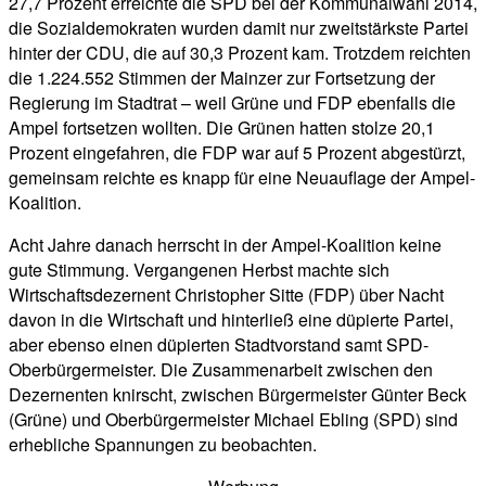
27,7 Prozent erreichte die SPD bei der Kommunalwahl 2014,
die Sozialdemokraten wurden damit nur zweitstärkste Partei
hinter der CDU, die auf 30,3 Prozent kam. Trotzdem reichten
die 1.224.552 Stimmen der Mainzer zur Fortsetzung der
Regierung im Stadtrat – weil Grüne und FDP ebenfalls die
Ampel fortsetzen wollten. Die Grünen hatten stolze 20,1
Prozent eingefahren, die FDP war auf 5 Prozent abgestürzt,
gemeinsam reichte es knapp für eine Neuauflage der Ampel-
Koalition.
Acht Jahre danach herrscht in der Ampel-Koalition keine
gute Stimmung. Vergangenen Herbst machte sich
Wirtschaftsdezernent Christopher Sitte (FDP) über Nacht
davon in die Wirtschaft und hinterließ eine düpierte Partei,
aber ebenso einen düpierten Stadtvorstand samt SPD-
Oberbürgermeister. Die Zusammenarbeit zwischen den
Dezernenten knirscht, zwischen Bürgermeister Günter Beck
(Grüne) und Oberbürgermeister Michael Ebling (SPD) sind
erhebliche Spannungen zu beobachten.