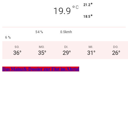
°
21.2
°
C
19.9
°
18.5
54 %
0.5kmh
6 %
SO.
MO.
DI.
MI.
DO.
36
°
35
°
29
°
31
°
26
°
Das Mainz&-Dossier zur Flut im Ahrtal