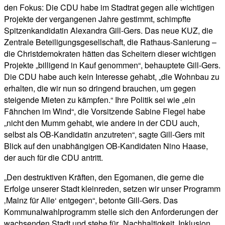
den Fokus: Die CDU habe im Stadtrat gegen alle wichtigen
Projekte der vergangenen Jahre gestimmt, schimpfte
Spitzenkandidatin Alexandra Gill-Gers. Das neue KUZ, die
Zentrale Beteiligungsgesellschaft, die Rathaus-Sanierung –
die Christdemokraten hätten das Scheitern dieser wichtigen
Projekte „billigend in Kauf genommen“, behauptete Gill-Gers.
Die CDU habe auch kein Interesse gehabt, „die Wohnbau zu
erhalten, die wir nun so dringend brauchen, um gegen
steigende Mieten zu kämpfen.“ Ihre Politik sei wie „ein
Fähnchen im Wind“, die Vorsitzende Sabine Flegel habe
„nicht den Mumm gehabt, wie andere in der CDU auch,
selbst als OB-Kandidatin anzutreten“, sagte Gill-Gers mit
Blick auf den unabhängigen OB-Kandidaten Nino Haase,
der auch für die CDU antritt.
„Den destruktiven Kräften, den Egomanen, die gerne die
Erfolge unserer Stadt kleinreden, setzen wir unser Programm
‚Mainz für Alle‘ entgegen“, betonte Gill-Gers. Das
Kommunalwahlprogramm stelle sich den Anforderungen der
wachsenden Stadt und stehe für „Nachhaltigkeit, Inklusion