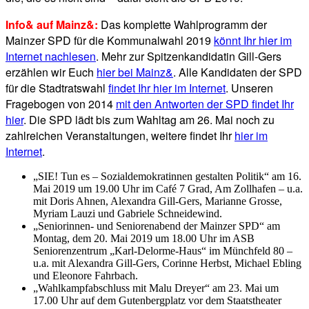
Info& auf Mainz&:
Das komplette Wahlprogramm der
Mainzer SPD für die Kommunalwahl 2019
könnt Ihr hier im
Internet nachlesen
. Mehr zur Spitzenkandidatin Gill-Gers
erzählen wir Euch
hier bei Mainz&
. Alle Kandidaten der SPD
für die Stadtratswahl
findet Ihr hier im Internet
. Unseren
Fragebogen von 2014
mit den Antworten der SPD findet Ihr
hier
. Die SPD lädt bis zum Wahltag am 26. Mai noch zu
zahlreichen Veranstaltungen, weitere findet Ihr
hier im
Internet
.
„SIE! Tun es – Sozialdemokratinnen gestalten Politik“ am 16.
Mai 2019 um 19.00 Uhr im Café 7 Grad, Am Zollhafen – u.a.
mit Doris Ahnen, Alexandra Gill-Gers, Marianne Grosse,
Myriam Lauzi und Gabriele Schneidewind.
„Seniorinnen- und Seniorenabend der Mainzer SPD“ am
Montag, dem 20. Mai 2019 um 18.00 Uhr im ASB
Seniorenzentrum „Karl-Delorme-Haus“ im Münchfeld 80 –
u.a. mit Alexandra Gill-Gers, Corinne Herbst, Michael Ebling
und Eleonore Fahrbach.
„Wahlkampfabschluss mit Malu Dreyer“ am 23. Mai um
17.00 Uhr auf dem Gutenbergplatz vor dem Staatstheater