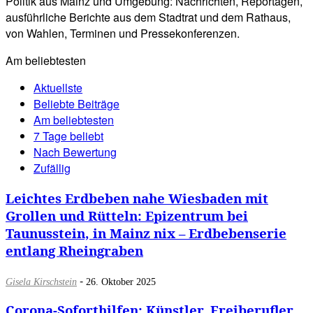
Politik aus Mainz und Umgebung: Nachrichten, Reportagen,
ausführliche Berichte aus dem Stadtrat und dem Rathaus,
von Wahlen, Terminen und Pressekonferenzen.
Am beliebtesten
Aktuellste
Beliebte Beiträge
Am beliebtesten
7 Tage beliebt
Nach Bewertung
Zufällig
Leichtes Erdbeben nahe Wiesbaden mit
Grollen und Rütteln: Epizentrum bei
Taunusstein, in Mainz nix – Erdbebenserie
entlang Rheingraben
-
Gisela Kirschstein
26. Oktober 2025
Corona-Soforthilfen: Künstler, Freiberufler,