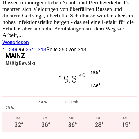
Bussen im morgendlichen Schul- und Berufsverkehr: Es
mehrten sich Meldungen von überfüllten Bussen und
dichtem Gedränge, überfüllte Schulbusse würden aber ein
hohes Infektionsrisiko bergen - das sei eine Gefahr für die
Schüler, aber auch die Berufstätigen auf dem Weg zur
Arbeit,...
Weiterlesen
1
...
249
250
251
...
313
Seite 250 von 313
MAINZ
Mäßig Bewölkt
°
19.6
°
C
19.3
°
17.9
54 %
0.9kmh
28 %
SA.
SO.
MO.
DI.
MI.
32
°
36
°
36
°
28
°
19
°