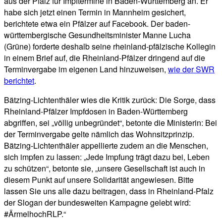
aus der Pfalz für Impftermine in Baden-Württemberg an. Er
habe sich jetzt einen Termin in Mannheim gesichert,
berichtete etwa ein Pfälzer auf Facebook. Der baden-
württembergische Gesundheitsminister Manne Lucha
(Grüne) forderte deshalb seine rheinland-pfälzische Kollegin
in einem Brief auf, die Rheinland-Pfälzer dringend auf die
Terminvergabe im eigenen Land hinzuweisen,
wie der SWR
berichtet
.
Bätzing-Lichtenthäler wies die Kritik zurück: Die Sorge, dass
Rheinland-Pfälzer Impfdosen in Baden-Württemberg
abgriffen, sei „völlig unbegründet“, betonte die Ministerin: Bei
der Terminvergabe gelte nämlich das Wohnsitzprinzip.
Bätzing-Lichtenthäler appellierte zudem an die Menschen,
sich impfen zu lassen: „Jede Impfung trägt dazu bei, Leben
zu schützen“, betonte sie, „unsere Gesellschaft ist auch in
diesem Punkt auf unsere Solidarität angewiesen. Bitte
lassen Sie uns alle dazu beitragen, dass in Rheinland-Pfalz
der Slogan der bundesweiten Kampagne gelebt wird:
#ÄrmelhochRLP.“