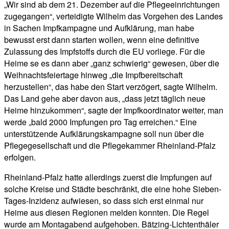
„Wir sind ab dem 21. Dezember auf die Pflegeeinrichtungen
zugegangen“, verteidigte Wilhelm das Vorgehen des Landes
in Sachen Impfkampagne und Aufklärung, man habe
bewusst erst dann starten wollen, wenn eine definitive
Zulassung des Impfstoffs durch die EU vorliege. Für die
Heime se es dann aber „ganz schwierig“ gewesen, über die
Weihnachtsfeiertage hinweg „die Impfbereitschaft
herzustellen“, das habe den Start verzögert, sagte Wilhelm.
Das Land gehe aber davon aus, „dass jetzt täglich neue
Heime hinzukommen“, sagte der Impfkoordinator weiter, man
werde „bald 2000 Impfungen pro Tag erreichen.“ Eine
unterstützende Aufklärungskampagne soll nun über die
Pflegegesellschaft und die Pflegekammer Rheinland-Pfalz
erfolgen.
Rheinland-Pfalz hatte allerdings zuerst die Impfungen auf
solche Kreise und Städte beschränkt, die eine hohe Sieben-
Tages-Inzidenz aufwiesen, so dass sich erst einmal nur
Heime aus diesen Regionen melden konnten. Die Regel
wurde am Montagabend aufgehoben. Bätzing-Lichtenthäler