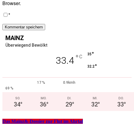
Browser.
*
MAINZ
Überwiegend Bewölkt
°
35
°
C
33.4
°
32.2
17 %
0.9kmh
69 %
SO.
MO.
DI.
MI.
DO.
34
°
36
°
29
°
32
°
33
°
Das Mainz&-Dossier zur Flut im Ahrtal