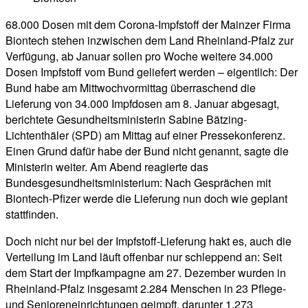
68.000 Dosen mit dem Corona-Impfstoff der Mainzer Firma
Biontech stehen inzwischen dem Land Rheinland-Pfalz zur
Verfügung, ab Januar sollen pro Woche weitere 34.000
Dosen Impfstoff vom Bund geliefert werden – eigentlich: Der
Bund habe am Mittwochvormittag überraschend die
Lieferung von 34.000 Impfdosen am 8. Januar abgesagt,
berichtete Gesundheitsministerin Sabine Bätzing-
Lichtenthäler (SPD) am Mittag auf einer Pressekonferenz.
Einen Grund dafür habe der Bund nicht genannt, sagte die
Ministerin weiter. Am Abend reagierte das
Bundesgesundheitsministerium: Nach Gesprächen mit
Biontech-Pfizer werde die Lieferung nun doch wie geplant
stattfinden.
Doch nicht nur bei der Impfstoff-Lieferung hakt es, auch die
Verteilung im Land läuft offenbar nur schleppend an: Seit
dem Start der Impfkampagne am 27. Dezember wurden in
Rheinland-Pfalz insgesamt 2.284 Menschen in 23 Pflege-
und Senioreneinrichtungen geimpft, darunter 1.273