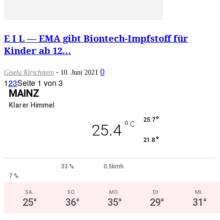
E I L — EMA gibt Biontech-Impfstoff für
Kinder ab 12...
-
0
Gisela Kirschstein
10. Juni 2021
1
2
3
Seite 1 von 3
MAINZ
Klarer Himmel
°
25.7
°
C
25.4
°
21.8
33 %
0.5kmh
7 %
SA.
SO.
MO.
DI.
MI.
25
°
36
°
35
°
29
°
31
°