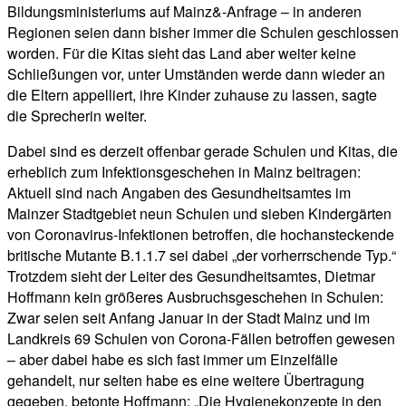
Bildungsministeriums auf Mainz&-Anfrage – in anderen
Regionen seien dann bisher immer die Schulen geschlossen
worden. Für die Kitas sieht das Land aber weiter keine
Schließungen vor, unter Umständen werde dann wieder an
die Eltern appelliert, ihre Kinder zuhause zu lassen, sagte
die Sprecherin weiter.
Dabei sind es derzeit offenbar gerade Schulen und Kitas, die
erheblich zum Infektionsgeschehen in Mainz beitragen:
Aktuell sind nach Angaben des Gesundheitsamtes im
Mainzer Stadtgebiet neun Schulen und sieben Kindergärten
von Coronavirus-Infektionen betroffen, die hochansteckende
britische Mutante B.1.1.7 sei dabei „der vorherrschende Typ.“
Trotzdem sieht der Leiter des Gesundheitsamtes, Dietmar
Hoffmann kein größeres Ausbruchsgeschehen in Schulen:
Zwar seien seit Anfang Januar in der Stadt Mainz und im
Landkreis 69 Schulen von Corona-Fällen betroffen gewesen
– aber dabei habe es sich fast immer um Einzelfälle
gehandelt, nur selten habe es eine weitere Übertragung
gegeben, betonte Hoffmann: „Die Hygienekonzepte in den