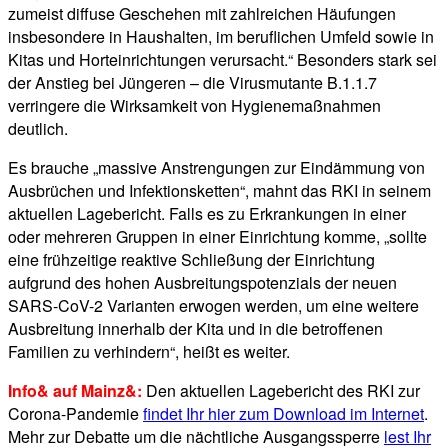
zumeist diffuse Geschehen mit zahlreichen Häufungen
insbesondere in Haushalten, im beruflichen Umfeld sowie in
Kitas und Horteinrichtungen verursacht.“ Besonders stark sei
der Anstieg bei Jüngeren – die Virusmutante B.1.1.7
verringere die Wirksamkeit von Hygienemaßnahmen
deutlich.
Es brauche „massive Anstrengungen zur Eindämmung von
Ausbrüchen und Infektionsketten“, mahnt das RKI in seinem
aktuellen Lagebericht. Falls es zu Erkrankungen in einer
oder mehreren Gruppen in einer Einrichtung komme, „sollte
eine frühzeitige reaktive Schließung der Einrichtung
aufgrund des hohen Ausbreitungspotenzials der neuen
SARS-CoV-2 Varianten erwogen werden, um eine weitere
Ausbreitung innerhalb der Kita und in die betroffenen
Familien zu verhindern“, heißt es weiter.
Info& auf Mainz&:
Den aktuellen Lagebericht des RKI zur
Corona-Pandemie
findet Ihr hier zum Download im Internet
.
Mehr zur Debatte um die nächtliche Ausgangssperre
lest Ihr