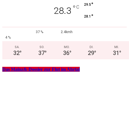
°
29.5
°
C
28.3
°
28.1
37 %
2.4kmh
4 %
SA.
SO.
MO.
DI.
MI.
32
°
37
°
36
°
29
°
31
°
Das Mainz&-Dossier zur Flut im Ahrtal