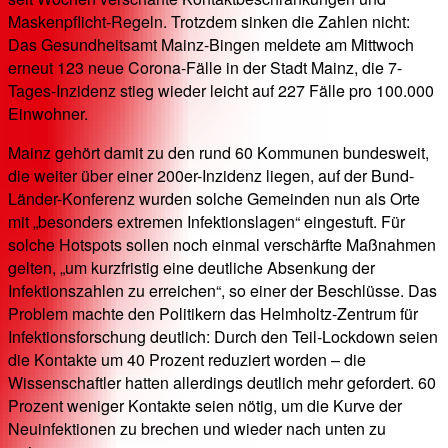
Maskenpflicht-Regeln. Trotzdem sinken die Zahlen nicht:
Das Gesundheitsamt Mainz-Bingen meldete am Mittwoch
erneut 123 neue Corona-Fälle in der Stadt Mainz, die 7-
Tages-Inzidenz stieg wieder leicht auf 227 Fälle pro 100.000
Einwohner.
Mainz gehört damit zu den rund 60 Kommunen bundesweit,
die weiter über einer 200er-Inzidenz liegen, auf der Bund-
Länder-Konferenz wurden solche Gemeinden nun als Orte
mit „besonders extremen Infektionslagen“ eingestuft. Für
solche Hotspots sollen noch einmal verschärfte Maßnahmen
gelten, „um kurzfristig eine deutliche Absenkung der
Infektionszahlen zu erreichen“, so einer der Beschlüsse. Das
Problem machte den Politikern das Helmholtz-Zentrum für
Infektionsforschung deutlich: Durch den Teil-Lockdown seien
die Kontakte um 40 Prozent reduziert worden – die
Wissenschaftler hatten allerdings deutlich mehr gefordert. 60
Prozent weniger Kontakte seien nötig, um die Kurve der
Neuinfektionen zu brechen und wieder nach unten zu