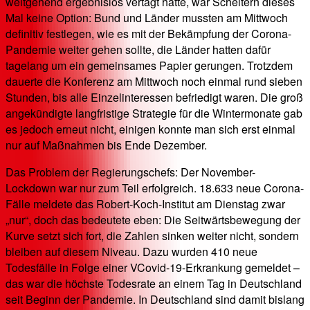
weitgehend ergebnislos vertagt hatte, war Scheitern dieses
Mal keine Option: Bund und Länder mussten am Mittwoch
definitiv festlegen, wie es mit der Bekämpfung der Corona-
Pandemie weiter gehen sollte, die Länder hatten dafür
tagelang um ein gemeinsames Papier gerungen. Trotzdem
dauerte die Konferenz am Mittwoch noch einmal rund sieben
Stunden, bis alle Einzelinteressen befriedigt waren. Die groß
angekündigte langfristige Strategie für die Wintermonate gab
es jedoch erneut nicht, einigen konnte man sich erst einmal
nur auf Maßnahmen bis Ende Dezember.
Das Problem der Regierungschefs: Der November-
Lockdown war nur zum Teil erfolgreich. 18.633 neue Corona-
Fälle meldete das Robert-Koch-Institut am Dienstag zwar
„nur“, doch das bedeutete eben: Die Seitwärtsbewegung der
Kurve setzt sich fort, die Zahlen sinken weiter nicht, sondern
bleiben auf diesem Niveau. Dazu wurden 410 neue
Todesfälle in Folge einer VCovid-19-Erkrankung gemeldet –
das war die höchste Todesrate an einem Tag in Deutschland
seit Beginn der Pandemie. In Deutschland sind damit bislang