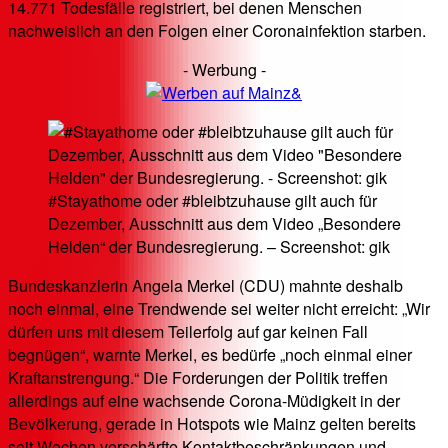
14.771 Todesfälle registriert, bei denen Menschen
nachweislich an den Folgen einer Coronainfektion starben.
- Werbung -
#Stayathome oder #bleibtzuhause gilt auch für
Dezember, Ausschnitt aus dem Video „Besondere
Helden“ der Bundesregierung. – Screenshot: gik
Bundeskanzlerin Angela Merkel (CDU) mahnte deshalb
noch einmal, eine Trendwende sei weiter nicht erreicht: „Wir
dürfen uns mit diesem Teilerfolg auf gar keinen Fall
begnügen“, warnte Merkel, es bedürfe „noch einmal einer
Kraftanstrengung.“ Die Forderungen der Politik treffen
allerdings auf eine wachsende Corona-Müdigkeit in der
Bevölkerung, gerade in Hotspots wie Mainz gelten bereits
seit Wochen verschärfte Kontaktbeschränkungen und