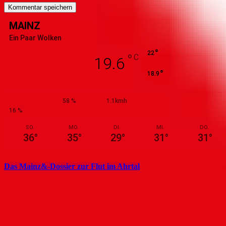
MAINZ
Ein Paar Wolken
°
22
°
C
19.6
°
18.9
58 %
1.1kmh
16 %
SO.
MO.
DI.
MI.
DO.
36
°
35
°
29
°
31
°
31
°
Das Mainz&-Dossier zur Flut im Ahrtal