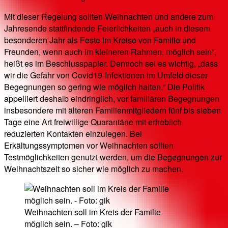
Mit dieser Regelung sollten Weihnachten und andere zum
Jahresende stattfindende Feierlichkeiten „auch in diesem
besonderen Jahr als Feste im Kreise von Familie und
Freunden, wenn auch im kleineren Rahmen, möglich sein“,
heißt es im Beschlusspapier. Dennoch sei es wichtig, „dass
wir die Gefahr von Covid19-Infektionen im Umfeld dieser
Begegnungen so gering wie möglich halten.“ Die Politik
appelliert deshalb eindringlich, vor familiären Begegnungen
insbesondere mit älteren Familienmitgliedern fünf bis sieben
Tage eine Art freiwillige Quarantäne mit erheblich
reduzierten Kontakten einzulegen. Bei
Erkältungssymptomen vor Weihnachten sollten
Testmöglichkeiten genutzt werden, um die Begegnungen zur
Weihnachtszeit so sicher wie möglich zu machen.
Weihnachten soll im Kreis der Familie
möglich sein. – Foto: gik