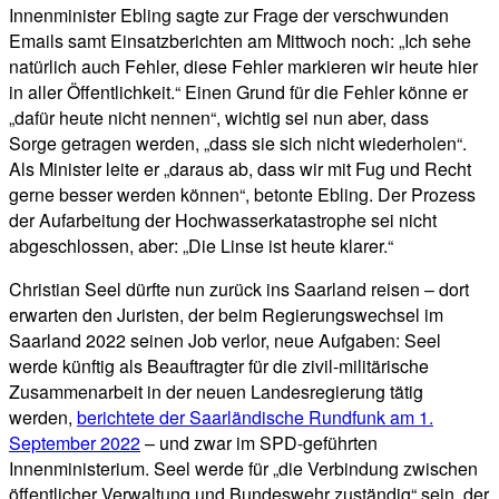
Innenminister Ebling sagte zur Frage der verschwunden
Emails samt Einsatzberichten am Mittwoch noch: „Ich sehe
natürlich auch Fehler, diese Fehler markieren wir heute hier
in aller Öffentlichkeit.“ Einen Grund für die Fehler könne er
„dafür heute nicht nennen“, wichtig sei nun aber, dass
Sorge getragen werden, „dass sie sich nicht wiederholen“.
Als Minister leite er „daraus ab, dass wir mit Fug und Recht
gerne besser werden können“, betonte Ebling. Der Prozess
der Aufarbeitung der Hochwasserkatastrophe sei nicht
abgeschlossen, aber: „Die Linse ist heute klarer.“
Christian Seel dürfte nun zurück ins Saarland reisen – dort
erwarten den Juristen, der beim Regierungswechsel im
Saarland 2022 seinen Job verlor, neue Aufgaben: Seel
werde künftig als Beauftragter für die zivil-militärische
Zusammenarbeit in der neuen Landesregierung tätig
werden,
berichtete der Saarländische Rundfunk am 1.
September 2022
– und zwar im SPD-geführten
Innenministerium. Seel werde für „die Verbindung zwischen
öffentlicher Verwaltung und Bundeswehr zuständig“ sein, der