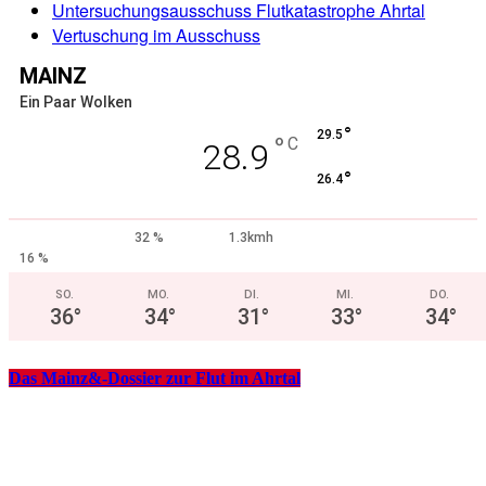
Untersuchungsausschuss Flutkatastrophe Ahrtal
Vertuschung im Ausschuss
MAINZ
Ein Paar Wolken
°
29.5
°
C
28.9
°
26.4
32 %
1.3kmh
16 %
SO.
MO.
DI.
MI.
DO.
36
°
34
°
31
°
33
°
34
°
Das Mainz&-Dossier zur Flut im Ahrtal