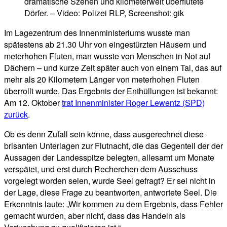
dramatische Szenen und kilometerweit überflutete
Dörfer. – Video: Polizei RLP, Screenshot: gik
Im Lagezentrum des Innenministeriums wusste man
spätestens ab 21.30 Uhr von eingestürzten Häusern und
meterhohen Fluten, man wusste von Menschen in Not auf
Dächern – und kurze Zeit später auch von einem Tal, das auf
mehr als 20 Kilometern Länger von meterhohen Fluten
überrollt wurde. Das Ergebnis der Enthüllungen ist bekannt:
Am 12. Oktober
trat Innenminister Roger Lewentz (SPD)
zurück
.
Ob es denn Zufall sein könne, dass ausgerechnet diese
brisanten Unterlagen zur Flutnacht, die das Gegenteil der der
Aussagen der Landesspitze belegten, allesamt um Monate
verspätet, und erst durch Recherchen dem Ausschuss
vorgelegt worden seien, wurde Seel gefragt? Er sei nicht in
der Lage, diese Frage zu beantworten, antwortete Seel. Die
Erkenntnis laute: „Wir kommen zu dem Ergebnis, dass Fehler
gemacht wurden, aber nicht, dass das Handeln als