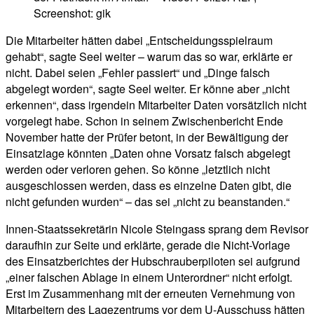
Screenshot: gik
Die Mitarbeiter hätten dabei „Entscheidungsspielraum
gehabt“, sagte Seel weiter – warum das so war, erklärte er
nicht. Dabei seien „Fehler passiert“ und „Dinge falsch
abgelegt worden“, sagte Seel weiter. Er könne aber „nicht
erkennen“, dass irgendein Mitarbeiter Daten vorsätzlich nicht
vorgelegt habe. Schon in seinem Zwischenbericht Ende
November hatte der Prüfer betont, in der Bewältigung der
Einsatzlage könnten „Daten ohne Vorsatz falsch abgelegt
werden oder verloren gehen. So könne „letztlich nicht
ausgeschlossen werden, dass es einzelne Daten gibt, die
nicht gefunden wurden“ – das sei „nicht zu beanstanden.“
Innen-Staatssekretärin Nicole Steingass sprang dem Revisor
daraufhin zur Seite und erklärte, gerade die Nicht-Vorlage
des Einsatzberichtes der Hubschrauberpiloten sei aufgrund
„einer falschen Ablage in einem Unterordner“ nicht erfolgt.
Erst im Zusammenhang mit der erneuten Vernehmung von
Mitarbeitern des Lagezentrums vor dem U-Ausschuss hätten