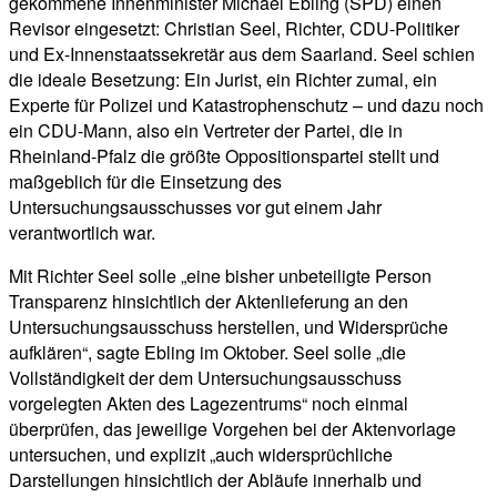
gekommene Innenminister Michael Ebling (SPD) einen
Revisor eingesetzt: Christian Seel, Richter, CDU-Politiker
und Ex-Innenstaatssekretär aus dem Saarland. Seel schien
die ideale Besetzung: Ein Jurist, ein Richter zumal, ein
Experte für Polizei und Katastrophenschutz – und dazu noch
ein CDU-Mann, also ein Vertreter der Partei, die in
Rheinland-Pfalz die größte Oppositionspartei stellt und
maßgeblich für die Einsetzung des
Untersuchungsausschusses vor gut einem Jahr
verantwortlich war.
Mit Richter Seel solle „eine bisher unbeteiligte Person
Transparenz hinsichtlich der Aktenlieferung an den
Untersuchungsausschuss herstellen, und Widersprüche
aufklären“, sagte Ebling im Oktober. Seel solle „die
Vollständigkeit der dem Untersuchungsausschuss
vorgelegten Akten des Lagezentrums“ noch einmal
überprüfen, das jeweilige Vorgehen bei der Aktenvorlage
untersuchen, und explizit „auch widersprüchliche
Darstellungen hinsichtlich der Abläufe innerhalb und