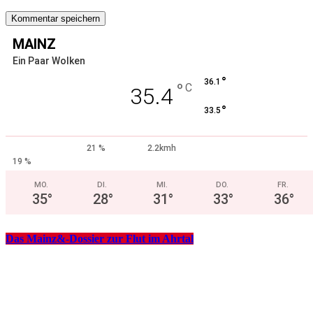
MAINZ
Ein Paar Wolken
°
36.1
°
C
35.4
°
33.5
21 %
2.2kmh
19 %
MO.
DI.
MI.
DO.
FR.
35
°
28
°
31
°
33
°
36
°
Das Mainz&-Dossier zur Flut im Ahrtal