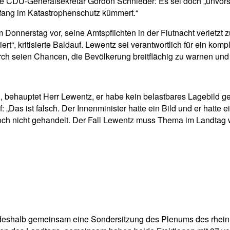
e CDU-Generalsekretär Gordon Schnieder: Es sei doch „unvorstel
fang im Katastrophenschutz kümmert.“
onnerstag vor, seine Amtspflichten in der Flutnacht verletzt 
t“, kritisierte Baldauf. Lewentz sei verantwortlich für ein ko
 seien Chancen, die Bevölkerung breitflächig zu warnen und L
, behauptet Herr Lewentz, er habe kein belastbares Lagebild g
„Das ist falsch. Der Innenminister hatte ein Bild und er hatte 
ch nicht gehandelt. Der Fall Lewentz muss Thema im Landtag 
deshalb gemeinsam eine Sondersitzung des Plenums des rheinl