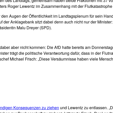
men des Landtags, gemeinsam haben beide Fraktionen mit 37 von
isters Roger Lewentz im Zusammenhang mit der Flutkatastrophe 
 den Augen der Öffentlichkeit im Landtagsplenum für sein Hande
der Anklagebank sitzt dabei denn auch nicht nur der Minister:
äsidentin Malu Dreyer (SPD).
dabei aber nicht kommen: Die AfD hatte bereits am Donnerstag
ster trägt die politische Verantwortung dafür, dass in der Flu
schef Michael Frisch: „Diese Versäumnisse haben viele Mensch
otwendigen Konsequenzen zu ziehen
und Lewentz zu entlassen. „D