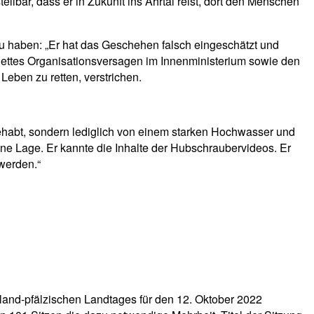
lbar, dass er in Zukunft ins Ahrtal reist, dort den Menschen
zu haben: „Er hat das Geschehen falsch eingeschätzt und
mplettes Organisationsversagen im Innenministerium sowie den
eben zu retten, verstrichen.
ehabt, sondern lediglich von einem starken Hochwasser und
eine Lage. Er kannte die Inhalte der Hubschraubervideos. Er
werden.“
and-pfälzischen Landtages für den 12. Oktober 2022