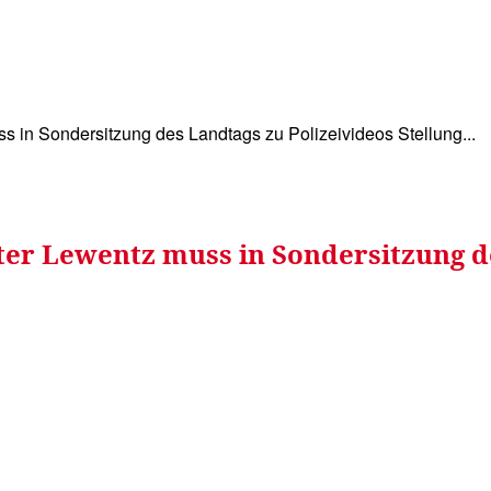
WISSEN&
VERKEHR&
FLUT AHRTAL&
NA
ss in Sondersitzung des Landtags zu Polizeivideos Stellung...
ter Lewentz muss in Sondersitzung d