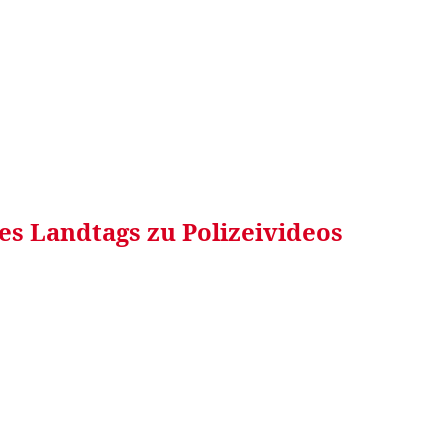
RRETEI&
WEIN&
SPONSORED&
WERBEN AUF
es Landtags zu Polizeivideos