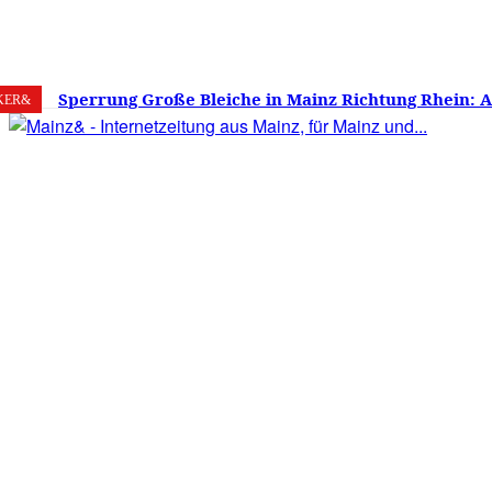
8. August 2026
Mainz
C
15.9
Sperrung Große Bleiche in Mainz Richtung Rhein: 
KER&
verwirrt, Mainzer stinksauer – Haben die Mainzer 
gestimmt?