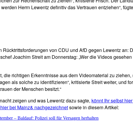
ichen zur Rechenschaft zu ziehen“, kritisierte Frisch. Der Lan
n werden Herrn Lewentz definitiv das Vertrauen entziehen“, füg
en Rücktrittsforderungen von CDU und AfD gegen Lewentz an: D
chef Joachim Streit am Donnerstag: „Wer die Videos gesehen ha
, die richtigen Erkenntnisse aus dem Videomaterial zu ziehen, st
n als solche zu identifizieren“, kritisierte Streit weiter, und f
rauen der Menschen besitzt.“
tnacht zeigen und was Lewentz dazu sagte,
könnt Ihr selbst hi
 hier bei Mainz& nachgezeichnet
sowie in diesem Artikel:
tember – Baldauf: Polizei soll für Versagen herhalten