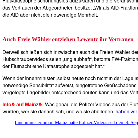
Flutkatastrophe schonungslos aufzuklären und die Verantwortl
das Vertrauen der Abgeordneten besitze. „Wir als AfD-Fraktio
die AfD aber nicht die notwendige Mehrheit.
Auch Freie Wähler entziehen Lewentz ihr Vertrauen
Derweil schließen sich inzwischen auch die Freien Wähler d
Hubschraubervideos seien „unglaubhaft“, betonte FW-Fraktions
der Flutnacht eine Katastrophe abgespielt hat.“
Wenn der Innenminister „selbst heute noch nicht in der Lage ist
notwendige Sensibilität aufweist, eingetretene Großschadenslage
vorgelegte Lagebilder entsprechend deuten kann und das Vert
Info& auf Mainz&:
Was genau die Polizei-Videos aus der Flu
wurden, wer sie danach sah, und wo sie abblieben,
haben wir
Innenministerium in Mainz hatte Polizei-Videos seit dem 9. Sep