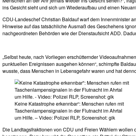
Menschen an der Ahr jemals wieder ins Gesicht sehen?“, fragt
ins Gesicht sieht und sich um Wiederaufbau und einen Neuan
CDU-Landeschef Christian Baldauf warf dem Innenminister am D
Hinweise auf das tatsächliche Ausmaß des Geschehens ignorier
nachgeordneten Behörden wie der Dienstaufsicht ADD. Dadurch
„Selbst heute, nach Vorliegen erschütternder Videoaufnahmen
punktuellen Ereignissen ausgehen können“, schimpfte Baldauf: 
wusste, dass Menschen in Lebensgefahr waren und hat denno
Keine Katastrophe erkennbar“: Menschen rufen mit
Taschenlampensignalen in der Flutnacht im Ahrtal
um Hilfe. – Video: Polizei RLP, Screenshot: gik
Die Landtagsfraktionen von CDU und Freien Wählern wollen 