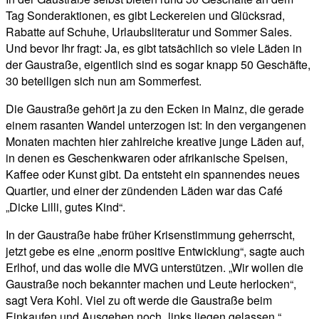
Tag Sonderaktionen, es gibt Leckereien und Glücksrad,
Rabatte auf Schuhe, Urlaubsliteratur und Sommer Sales.
Und bevor Ihr fragt: Ja, es gibt tatsächlich so viele Läden in
der Gaustraße, eigentlich sind es sogar knapp 50 Geschäfte,
30 beteiligen sich nun am Sommerfest.
Die Gaustraße gehört ja zu den Ecken in Mainz, die gerade
einem rasanten Wandel unterzogen ist: In den vergangenen
Monaten machten hier zahlreiche kreative junge Läden auf,
in denen es Geschenkwaren oder afrikanische Speisen,
Kaffee oder Kunst gibt. Da entsteht ein spannendes neues
Quartier, und einer der zündenden Läden war das Café
„Dicke Lilli, gutes Kind“.
In der Gaustraße habe früher Krisenstimmung geherrscht,
jetzt gebe es eine „enorm positive Entwicklung“, sagte auch
Erlhof, und das wolle die MVG unterstützen. „Wir wollen die
Gaustraße noch bekannter machen und Leute herlocken“,
sagt Vera Kohl. Viel zu oft werde die Gaustraße beim
Einkaufen und Ausgehen noch „links liegen gelassen.“