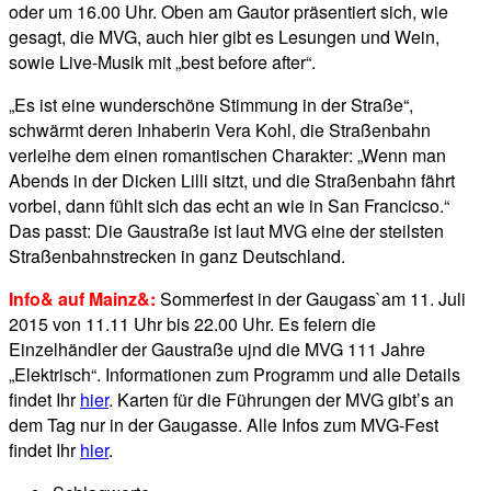
oder um 16.00 Uhr. Oben am Gautor präsentiert sich, wie
gesagt, die MVG, auch hier gibt es Lesungen und Wein,
sowie Live-Musik mit „best before after“.
„Es ist eine wunderschöne Stimmung in der Straße“,
schwärmt deren Inhaberin Vera Kohl, die Straßenbahn
verleihe dem einen romantischen Charakter: „Wenn man
Abends in der Dicken Lilli sitzt, und die Straßenbahn fährt
vorbei, dann fühlt sich das echt an wie in San Francicso.“
Das passt: Die Gaustraße ist laut MVG eine der steilsten
Straßenbahnstrecken in ganz Deutschland.
Info& auf Mainz&:
Sommerfest in der Gaugass`am 11. Juli
2015 von 11.11 Uhr bis 22.00 Uhr. Es feiern die
Einzelhändler der Gaustraße ujnd die MVG 111 Jahre
„Elektrisch“. Informationen zum Programm und alle Details
findet Ihr
hier
. Karten für die Führungen der MVG gibt’s an
dem Tag nur in der Gaugasse. Alle Infos zum MVG-Fest
findet Ihr
hier
.