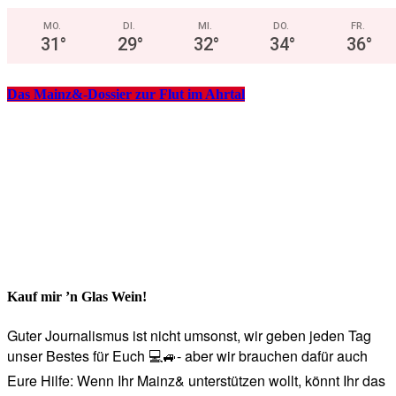
MO.
DI.
MI.
DO.
FR.
31
°
29
°
32
°
34
°
36
°
Das Mainz&-Dossier zur Flut im Ahrtal
Kauf mir ’n Glas Wein!
Guter Journalismus ist nicht umsonst, wir geben jeden Tag
unser Bestes für Euch 💻🚙- aber wir brauchen dafür auch
Eure Hilfe: Wenn Ihr Mainz& unterstützen wollt, könnt Ihr das